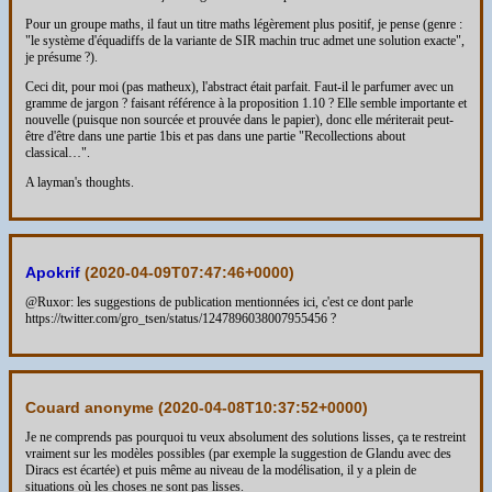
Pour un groupe maths, il faut un titre maths légèrement plus positif, je pense (genre :
"le système d'équadiffs de la variante de SIR machin truc admet une solution exacte",
je présume ?).
Ceci dit, pour moi (pas matheux), l'abstract était parfait. Faut-il le parfumer avec un
gramme de jargon ? faisant référence à la proposition 1.10 ? Elle semble importante et
nouvelle (puisque non sourcée et prouvée dans le papier), donc elle mériterait peut-
être d'être dans une partie 1bis et pas dans une partie "Recollections about
classical…".
A layman's thoughts.
Apokrif
(
2020-04-09T07:47:46+0000
)
@Ruxor: les suggestions de publication mentionnées ici, c'est ce dont parle
https://twitter.com/gro_tsen/status/1247896038007955456 ?
Couard anonyme (
2020-04-08T10:37:52+0000
)
Je ne comprends pas pourquoi tu veux absolument des solutions lisses, ça te restreint
vraiment sur les modèles possibles (par exemple la suggestion de Glandu avec des
Diracs est écartée) et puis même au niveau de la modélisation, il y a plein de
situations où les choses ne sont pas lisses.