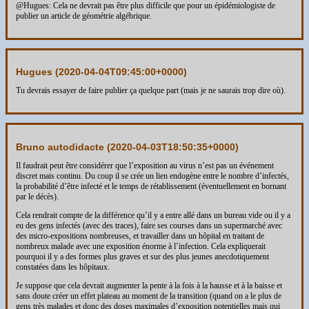
@Hugues: Cela ne devrait pas être plus difficile que pour un épidémiologiste de
publier un article de géométrie algébrique.
Hugues (
2020-04-04T09:45:00+0000
)
Tu devrais essayer de faire publier ça quelque part (mais je ne saurais trop dire où).
Bruno autodidacte (
2020-04-03T18:50:35+0000
)
Il faudrait peut être considérer que l’exposition au virus n’est pas un événement
discret mais continu. Du coup il se crée un lien endogène entre le nombre d’infectés,
la probabilité d’être infecté et le temps de rétablissement (éventuellement en bornant
par le décès).
Cela rendrait compte de la différence qu’il y a entre allé dans un bureau vide ou il y a
eu des gens infectés (avec des traces), faire ses courses dans un supermarché avec
des micro-expositions nombreuses, et travailler dans un hôpital en traitant de
nombreux malade avec une exposition énorme à l’infection. Cela expliquerait
pourquoi il y a des formes plus graves et sur des plus jeunes anecdotiquement
constatées dans les hôpitaux.
Je suppose que cela devrait augmenter la pente à la fois à la hausse et à la baisse et
sans doute créer un effet plateau au moment de la transition (quand on a le plus de
gens très malades et donc des doses maximales d’exposition potentielles mais qui