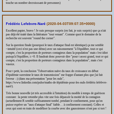
touche un nombre decroisssant de personnes)
Frédéric Lefebvre-Naré
(
2020-04-03T09:07:35+0000
)
Excellent papier, bravo ! Je suis presque surpris (en fait, je suis surpris) que ça n'ait
pas déjà été traité dans la littérature "tout venant". Comme quoi le domaine de la
recherche est souvent "round the corner".
Sur la question finale (pourquoi le taux d'attaque final est identique) ça me semble
~intuitif (ceci n'est pas une démo) avec un raisonnement "à l'équilibre, tout ce qui
compte, c'est la proportion de porteurs contagieux dans la population" mais c'est idiot
puisqu'à l'équilibre, i->0. Il faudrait donc pouvoir dire "pour t assez grand, tout ce qui
compte, c'est la proportion de porteurs contagieux dans la population", mais c'est
vaseux.
Pour t petit, la conclusion "l'observation naïve du taux de croissance en début
d'épidémie surestime le taux de transmission" me frappe d'autant plus que j'ai fait
l'erreur :-) (dans ma présentation "pour les nuls",
https://www.linkedin.com/pulse/maths-de-lépidémie-pour-les-nuls-frédéric-lefebvre-
naré/).
Très bonne nouvelle (et très accessible à l'intuition) du modèle à temps de guérison
constant : la pente retombe plus vite une fois dépassée la moitié de la contagion
(actuellement R semble suffisamment tombé, pendant le confinement, pour qu'on
puisse espérer un "taux d'attaque final" faible… à confinement constant). Celles et
ceux qui sont en train de modéliser la courbe avec des gaussiennes n'ont pas si tort !