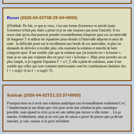
Ruxor
(
2020-04-03T08:29:04+0000
)
@Subbak: De fait, ce que je veux, c'est une forme d'existence et unicité (mais
l'existence n'était pas claire a priori et je ne sais toujours pas pour l'unicité). Il est
assez clair qu'on doit pouvoir prendre essentiellement n'importe quoi sur un intervalle
de longueur T et utiliser les équations pour étendre à l'intervalle adjacent et ainsi de
suite : la difficulté porte sur le recollement aux bords de ces intervalles, et plus on
demande de dérivées à recoller plus cela contraint la solution et interdit de faire
n'importe quoi. Il me semble clair que la solution que j'ai trouvée est « la bonne »,
mais je ne sais pas vraiment dire en quoi c'est « la bonne ». Mais pour prendre un cas
plus simple, si je regarde l'équation f′ = a·f_T, elle a plein de solutions, mais il me
semble que celles qui sont vraiment intéressantes sont les combinaisons linéaires des
f = c·exp(λ·t) où λ = a·exp(λ·T).
Subbak (
2020-04-02T21:23:37+0000
)
Pourquoi tiens-tu à avoir une solution analytique (ou éventuellement seulement C∞)
? Intuitivement je me dirais que c'est pour avoir une solution la plus canonique
possible, mais quand tu écris ça tu ne sais même pas encore si elle existe… Là ça
marche, évidemment, mais je ne vois pas de raison a priori de penser que ça devait
marcher, je suis curieux si tu peux m'éclairer.