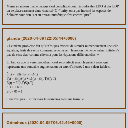
Même au niveau mathématique c'est compliqué pour résoudre des EDO et des EDP,
on se place rarement dans \mathcal{C}^\infty, on a pas inventé les espaces de
Sobolev pour rien ;) et au niveau numérique c'est encore "pire".
glandu (
2020-04-06T22:05:44+0000
)
« Le même problème fait qu'il n'est pas évident de simuler numériquement une telle
équation, faute de savoir comment la démarrer : la notion même de valeur initiale n'a
pas de sens clair comme elle en a pour les équations différentielles. »
En fait, ce que tu veux modéliser, c'est zéro infecté avant le patient zéro, qui
représente une soudaine augmentation du taux d'infectés à une valeur faible ε:
Ṡ(t) = −βI(t)S(t) - εδ(t)
İ(t) = βI(t)S(t) + εδ(t) - βI(t-T)S(t-T)
Ṙ(t) = βI(t-T)S(t-T)
S + I + R = 1
S(t < 0) = 1
Cela n'est pas C infini mais tu trouveras bien une formule.
Grincheux (
2020-04-05T06:42:45+0000
)