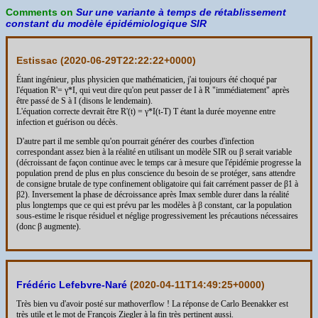
Comments on
Sur une variante à temps de rétablissement
constant du modèle épidémiologique SIR
Estissac (
2020-06-29T22:22:22+0000
)
Étant ingénieur, plus physicien que mathématicien, j'ai toujours été choqué par
l'équation R'= γ*I, qui veut dire qu'on peut passer de I à R "immédiatement" après
être passé de S à I (disons le lendemain).
L'équation correcte devrait être R'(t) = γ*I(t-T) T étant la durée moyenne entre
infection et guérison ou décès.
D'autre part il me semble qu'on pourrait générer des courbes d'infection
correspondant assez bien à la réalité en utilisant un modèle SIR ou β serait variable
(décroissant de façon continue avec le temps car à mesure que l'épidémie progresse la
population prend de plus en plus conscience du besoin de se protéger, sans attendre
de consigne brutale de type confinement obligatoire qui fait carrément passer de β1 à
β2). Inversement la phase de décroissance après Imax semble durer dans la réalité
plus longtemps que ce qui est prévu par les modèles à β constant, car la population
sous-estime le risque résiduel et néglige progressivement les précautions nécessaires
(donc β augmente).
Frédéric Lefebvre-Naré
(
2020-04-11T14:49:25+0000
)
Très bien vu d'avoir posté sur mathoverflow ! La réponse de Carlo Beenakker est
très utile et le mot de François Ziegler à la fin très pertinent aussi.