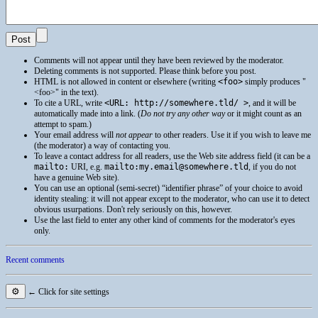
Comments will not appear until they have been reviewed by the moderator.
Deleting comments is not supported. Please think before you post.
HTML
is not allowed in content or elsewhere (writing
<foo>
simply produces
<foo>
in the text).
To cite a
URL
, write
<URL: http://somewhere.tld/ >
, and it will be
automatically made into a link. (
Do not try any other way
or it might count as an
attempt to spam.)
Your email address will
not appear
to other readers. Use it if you wish to leave me
(the moderator) a way of contacting you.
To leave a contact address for all readers, use the Web site address field (it can be a
mailto:
URI
, e.g.
mailto:my.email@somewhere.tld
, if you do not
have a genuine Web site).
You can use an optional (semi-secret) “identifier phrase” of your choice to avoid
identity stealing: it will not appear except to the moderator, who can use it to detect
obvious usurpations. Don't rely seriously on this, however.
Use the last field to enter any other kind of comments for the moderator's eyes
only.
Recent comments
⚙
← Click for site settings