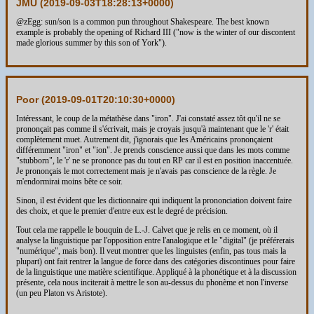
JMU (
2019-09-03T18:28:13+0000
)
@zEgg: sun/son is a common pun throughout Shakespeare. The best known
example is probably the opening of Richard III ("now is the winter of our discontent
made glorious summer by this son of York").
Poor (
2019-09-01T20:10:30+0000
)
Intéressant, le coup de la métathèse dans "iron". J'ai constaté assez tôt qu'il ne se
prononçait pas comme il s'écrivait, mais je croyais jusqu'à maintenant que le 'r' était
complètement muet. Autrement dit, j'ignorais que les Américains prononçaient
différemment "iron" et "ion". Je prends conscience aussi que dans les mots comme
"stubborn", le 'r' ne se prononce pas du tout en RP car il est en position inaccentuée.
Je prononçais le mot correctement mais je n'avais pas conscience de la règle. Je
m'endormirai moins bête ce soir.
Sinon, il est évident que les dictionnaire qui indiquent la prononciation doivent faire
des choix, et que le premier d'entre eux est le degré de précision.
Tout cela me rappelle le bouquin de L.-J. Calvet que je relis en ce moment, où il
analyse la linguistique par l'opposition entre l'analogique et le "digital" (je préférerais
"numérique", mais bon). Il veut montrer que les linguistes (enfin, pas tous mais la
plupart) ont fait rentrer la langue de force dans des catégories discontinues pour faire
de la linguistique une matière scientifique. Appliqué à la phonétique et à la discussion
présente, cela nous inciterait à mettre le son au-dessus du phonème et non l'inverse
(un peu Platon vs Aristote).