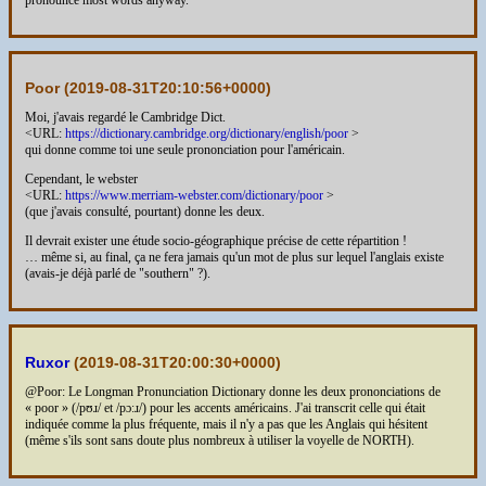
Poor (
2019-08-31T20:10:56+0000
)
Moi, j'avais regardé le Cambridge Dict.
<URL:
https://dictionary.cambridge.org/dictionary/english/poor
>
qui donne comme toi une seule prononciation pour l'américain.
Cependant, le webster
<URL:
https://www.merriam-webster.com/dictionary/poor
>
(que j'avais consulté, pourtant) donne les deux.
Il devrait exister une étude socio-géographique précise de cette répartition !
… même si, au final, ça ne fera jamais qu'un mot de plus sur lequel l'anglais existe
(avais-je déjà parlé de "southern" ?).
Ruxor
(
2019-08-31T20:00:30+0000
)
@Poor: Le Longman Pronunciation Dictionary donne les deux prononciations de
« poor » (/pʊɹ/ et /pɔːɹ/) pour les accents américains. J'ai transcrit celle qui était
indiquée comme la plus fréquente, mais il n'y a pas que les Anglais qui hésitent
(même s'ils sont sans doute plus nombreux à utiliser la voyelle de NORTH).