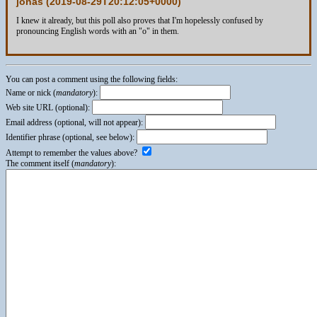
jonas (
2019-08-29T20:12:05+0000
)
I knew it already, but this poll also proves that I'm hopelessly confused by
pronouncing English words with an "o" in them.
You can post a comment using the following fields:
Name or nick (
mandatory
):
Web site URL (optional):
Email address (optional, will not appear):
Identifier phrase (optional, see below):
Attempt to remember the values above?
The comment itself (
mandatory
):