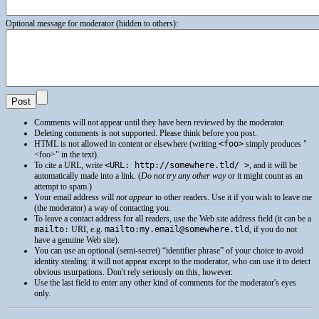
Optional message for moderator (hidden to others):
Comments will not appear until they have been reviewed by the moderator.
Deleting comments is not supported. Please think before you post.
HTML
is not allowed in content or elsewhere (writing
<foo>
simply produces
<foo>
in the text).
To cite a
URL
, write
<URL: http://somewhere.tld/ >
, and it will be
automatically made into a link. (
Do not try any other way
or it might count as an
attempt to spam.)
Your email address will
not appear
to other readers. Use it if you wish to leave me
(the moderator) a way of contacting you.
To leave a contact address for all readers, use the Web site address field (it can be a
mailto:
URI
, e.g.
mailto:my.email@somewhere.tld
, if you do not
have a genuine Web site).
You can use an optional (semi-secret) “identifier phrase” of your choice to avoid
identity stealing: it will not appear except to the moderator, who can use it to detect
obvious usurpations. Don't rely seriously on this, however.
Use the last field to enter any other kind of comments for the moderator's eyes
only.