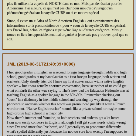
plus ils utilisent la voyelle de NORTH dans ce mot. Mais pas de résultat pour les
Américains. Par ailleurs, ce qui n'est pas clair pour moi c'est s'il s'agit d'un
phénomène général sur la voyelle CURE ou si ce mot est spécial.
Sinon, il existe un « Atlas of North American English » qui a certainement des
informations sur la prononciation de « poor » et/ou de la voyelle CURE en général,
aux États-Unis, selon les régions et peut-être l'âge ou d'autres catégories. Mais je
trouve ce livre insupportablement mal organisé et je ne sais pas y trouver quoi que ce
soit.
JML (
2019-08-31T21:49:39+0000
)
I had good grades in English as a second foreign language through middle and high
school, good grades at my baccalauréat as a first foreign language, both written and
oral tests. Only shortly later did I have my first conversation with a native English
speaker -- but it was actually a written conversation, because neither of us could get
what on Earth the other was saying… That's how bad the Éducation Nationale was at
teaching English as a spoken langage in the 80's-90's. I remember checking out
"duck" in a dictionary in late middle school and working my way through the
phonetics to ascertain whether this word was pronounced just like it were a French
word or not. "Native English teacher" sounds like a private school, or maybe some
high-profile high school in a major city.
Now there's internet and Youtube, so both teachers and sudents got a lot better.
I can now easily converse in English, although I still get some words totally wrong
since I've read more than I've heard, and I generally try to pronounce differently
what's spelled differently, just because I'm not too sure how exactly I'm supposed to
pronounce most words anyway.