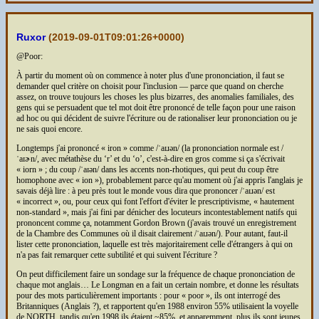
Ruxor
(
2019-09-01T09:01:26+0000
)
@Poor:
À partir du moment où on commence à noter plus d'une prononciation, il faut se
demander quel critère on choisit pour l'inclusion — parce que quand on cherche
assez, on trouve toujours les choses les plus bizarres, des anomalies familiales, des
gens qui se persuadent que tel mot doit être prononcé de telle façon pour une raison
ad hoc ou qui décident de suivre l'écriture ou de rationaliser leur prononciation ou je
ne sais quoi encore.
Longtemps j'ai prononcé « iron » comme /ˈaɪɹən/ (la prononciation normale est /
ˈaɪɚn/, avec métathèse du ‘r’ et du ‘o’, c'est-à-dire en gros comme si ça s'écrivait
« iorn » ; du coup /ˈaɪən/ dans les accents non-rhotiques, qui peut du coup être
homophone avec « ion »), probablement parce qu'au moment où j'ai appris l'anglais je
savais déjà lire : à peu près tout le monde vous dira que prononcer /ˈaɪɹən/ est
« incorrect », ou, pour ceux qui font l'effort d'éviter le prescriptivisme, « hautement
non-standard », mais j'ai fini par dénicher des locuteurs incontestablement natifs qui
prononcent comme ça, notamment Gordon Brown (j'avais trouvé un enregistrement
de la Chambre des Communes où il disait clairement /ˈaɪɹən/). Pour autant, faut-il
lister cette prononciation, laquelle est très majoritairement celle d'étrangers à qui on
n'a pas fait remarquer cette subtilité et qui suivent l'écriture ?
On peut difficilement faire un sondage sur la fréquence de chaque prononciation de
chaque mot anglais… Le Longman en a fait un certain nombre, et donne les résultats
pour des mots particulièrement importants : pour « poor », ils ont interrogé des
Britanniques (Anglais ?), et rapportent qu'en 1988 environ 55% utilisaient la voyelle
de NORTH, tandis qu'en 1998 ils étaient ~85%, et apparemment, plus ils sont jeunes