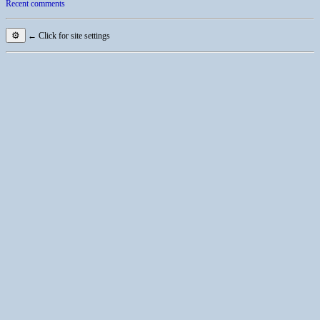
Recent comments
⚙
← Click for site settings