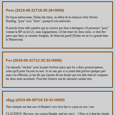
Poor (
2019-08-31T18:35:28+0000
)
De façon intéressante, Dylan fait rimer, au début de la chanson John Wesley
Harding, "poor" avec "door", quoiqu'il soit américain.
Il articule d'une telle manière que je n'arrive pas bien à distinguer s'il prononce "poor"
comme la RP ou la GA, mais logiquement, s'il fait rimer les deux mots, ce doit être
parce que dans sa variante d'anglais, ils finissent pareil (Dylan est né et a grandi dans
le Minnesota).
For (
2019-08-31T13:32:32+0000
)
J'ai répondu "unclear" pour la paire for/four parce que for a deux prononciations,
selon qu'il porte l'accent ou non. Je ne sais pas si ce point était précisé quelque part
mais à la réflexion, je me dis que j'aurais dû me douter que ton idée était de comparer
les deux mots accentués. Peut-être d'autres ont-ils raisonné comme moi.
zEgg (
2019-08-30T10:19:41+0000
)
This reminds me that one of Hamlet's very first line is a pun on son / sun.
CLAUDIUS: But now, my cousin Hamlet, and my son […] How is it that the clouds