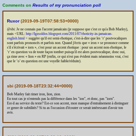
Comments on
Results of my pronunciation poll
Ruxor
(
2019-09-19T07:58:53+0000
)
@sbi: Je ne connais pas l'accent jamaïcain (je suppose que c'est ce qu'a Bob Marley),
mais <URL:
http://lgzsoldos.blogspot.com/2011/07/rhoticity-in-jamaican-
english.html
> suggère qu'il est semi-rhotique, c'est-à-dire que les ‘r’ postvocaliques
sont parfois prononcés et parfois non. Quand j'écris que « iron » se prononce comme
s'il s'écrivait « iorn », c'est pour un accent rhotique : pour un accent non-rhotique, le
‘r’ en question va de toute façon tomber puisqu'il est alors postvocalique, donc oui,
ça rime avec « lion » en RP (enfin, ce qui n'est pas évident mais néanmoins vrai, c'est
que le ‘o’ en question est une voyelle faible/réduite).
sbi (
2019-09-18T23:32:44+0000
)
Bob Marley fait rimer iron, lion, zion.
En tout cas je n'entends pas la différence dans les "ion", et donc, pas "iorn".
Est-il au service du texte? Est-ce son accent, mon manque d'entraînement à distinguer
ce genre de subtilités? Si tu as l'occasion d'écouter ce serait intéressant d'avoir ton
avis.