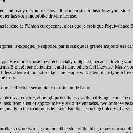
moi
erstand many of your reasons. I'll be interested to hear how your story
other has got a motorbike driving license.
s le reste de l'Union européenne, alors que je crois que l'équivalence B
ories] s'explique, je suppose, par le fait que la grande majorité des ca
type B exam because they feel socially obligated, because driving would 
 permis B plutôt par obligation”, and many others feel likewise. Many yo
uch less often with a motorbike. The people who attempt the type A1 ex
 the exam.
cours à effectuer seront donc miroir l'un de l'autre
ly mirror-symmetric, although probably less so than driving a car. The no
 task from a list of approximately six different tasks, two of those task
onally to the road on its left side. But then, you'll get plenty of assym
 so your two legs are on either side of the bike, or are you standing on 