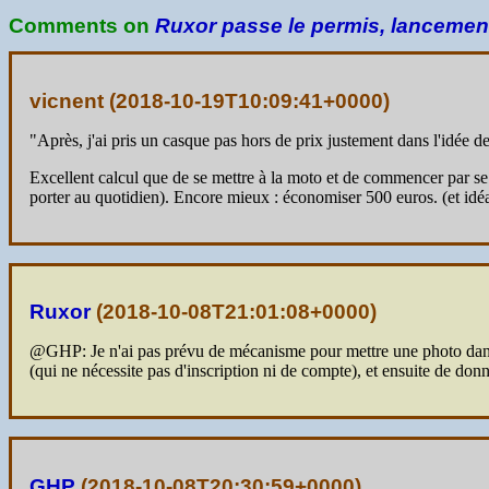
Comments on
Ruxor passe le permis, lancement
vicnent (
2018-10-19T10:09:41+0000
)
"Après, j'ai pris un casque pas hors de prix justement dans l'idée
Excellent calcul que de se mettre à la moto et de commencer par se
porter au quotidien). Encore mieux : économiser 500 euros. (et id
Ruxor
(
2018-10-08T21:01:08+0000
)
@GHP: Je n'ai pas prévu de mécanisme pour mettre une photo dans l
(qui ne nécessite pas d'inscription ni de compte), et ensuite de don
GHP
(
2018-10-08T20:30:59+0000
)