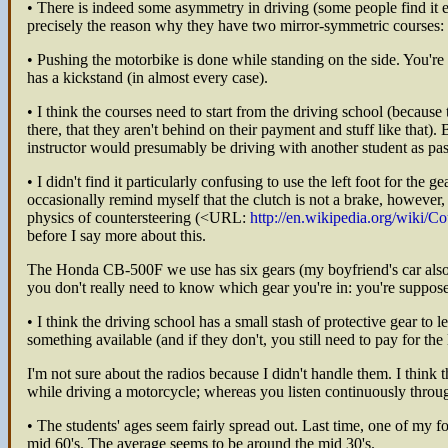
• There is indeed some asymmetry in driving (some people find it easie
precisely the reason why they have two mirror-symmetric courses: th
• Pushing the motorbike is done while standing on the side. You're 
has a kickstand (in almost every case).
• I think the courses need to start from the driving school (becaus
there, that they aren't behind on their payment and stuff like that).
instructor would presumably be driving with another student as passe
• I didn't find it particularly confusing to use the left foot for the g
occasionally remind myself that the clutch is not a brake, however, 
physics of countersteering (<URL:
http://en.wikipedia.org/wiki/Co
before I say more about this.
The Honda CB-500F we use has six gears (my boyfriend's car also has 
you don't really need to know which gear you're in: you're suppos
• I think the driving school has a small stash of protective gear to 
something available (and if they don't, you still need to pay for the 
I'm not sure about the radios because I didn't handle them. I think 
while driving a motorcycle; whereas you listen continuously throu
• The students' ages seem fairly spread out. Last time, one of my f
mid 60's. The average seems to be around the mid 30's.