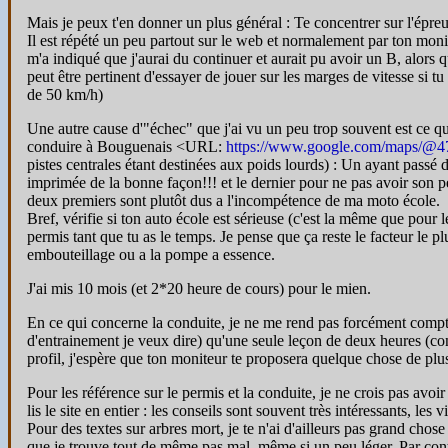
Mais je peux t'en donner un plus général : Te concentrer sur l'épreuv
Il est répété un peu partout sur le web et normalement par ton monit
m'a indiqué que j'aurai du continuer et aurait pu avoir un B, alors qu
peut être pertinent d'essayer de jouer sur les marges de vitesse si tu
de 50 km/h)
Une autre cause d'"échec" que j'ai vu un peu trop souvent est ce que
conduire à Bouguenais <URL:
https://www.google.com/maps/@4
pistes centrales étant destinées aux poids lourds) : Un ayant pass
imprimée de la bonne façon!!! et le dernier pour ne pas avoir son per
deux premiers sont plutôt dus a l'incompétence de ma moto école.
Bref, vérifie si ton auto école est sérieuse (c'est la même que pour 
permis tant que tu as le temps. Je pense que ça reste le facteur le
embouteillage ou a la pompe a essence.
J'ai mis 10 mois (et 2*20 heure de cours) pour le mien.
En ce qui concerne la conduite, je ne me rend pas forcément compte d
d'entrainement je veux dire) qu'une seule leçon de deux heures (co
profil, j'espère que ton moniteur te proposera quelque chose de plu
Pour les référence sur le permis et la conduite, je ne crois pas avoir
lis le site en entier : les conseils sont souvent très intéressants, les 
Pour des textes sur arbres mort, je te n'ai d'ailleurs pas grand cho
que je trouve tout de même pas mal, même si un peu léger. Par contre