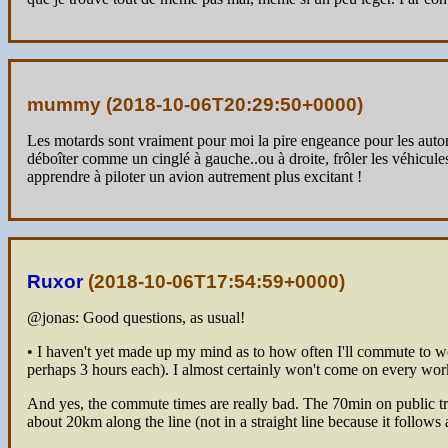
mummy (
2018-10-06T20:29:50+0000
)
Les motards sont vraiment pour moi la pire engeance pour les automo
déboîter comme un cinglé à gauche..ou à droite, frôler les véhicule
apprendre à piloter un avion autrement plus excitant !
Ruxor
(
2018-10-06T17:54:59+0000
)
@jonas: Good questions, as usual!
• I haven't yet made up my mind as to how often I'll commute to wo
perhaps 3 hours each). I almost certainly won't come on every work
And yes, the commute times are really bad. The 70min on public tra
about 20km along the line (not in a straight line because it follows