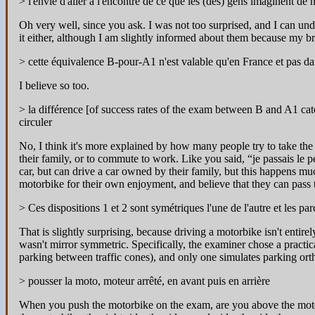
> l'envie d'aller à l'encontre de ce que les (des) gens imaginent de 
Oh very well, since you ask. I was not too surprised, and I can und
it either, although I am slightly informed about them because my br
> cette équivalence B-pour-A1 n'est valable qu'en France et pas dan
I believe so too.
> la différence [of success rates of the exam between B and A1 categ
circuler
No, I think it's more explained by how many people try to take the 
their family, or to commute to work. Like you said, “je passais le
car, but can drive a car owned by their family, but this happens m
motorbike for their own enjoyment, and believe that they can pass
> Ces dispositions 1 et 2 sont symétriques l'une de l'autre et les par
That is slightly surprising, because driving a motorbike isn't entire
wasn't mirror symmetric. Specifically, the examiner chose a practical
parking between traffic cones), and only one simulates parking orthog
> pousser la moto, moteur arrêté, en avant puis en arrière
When you push the motorbike on the exam, are you above the motorbike