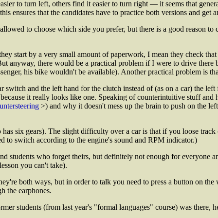
r to turn left, others find it easier to turn right — it seems that generall
is ensures that the candidates have to practice both versions and get an
allowed to choose which side you prefer, but there is a good reason to c
e they start by a very small amount of paperwork, I mean they check that
 But anyway, there would be a practical problem if I were to drive there 
nger, his bike wouldn't be available). Another practical problem is that 
ear switch and the left hand for the clutch instead of (as on a car) the lef
because it really looks like one. Speaking of counterintuitive stuff and 
untersteering
>) and why it doesn't mess up the brain to push on the left h
six gears). The slight difficulty over a car is that if you loose track of
ed to switch according to the engine's sound and RPM indicator.)
lend students who forget theirs, but definitely not enough for everyone an
lesson you can't take).
they're both ways, but in order to talk you need to press a button on th
gh the earphones.
ormer students (from last year's "formal languages" course) was there, he