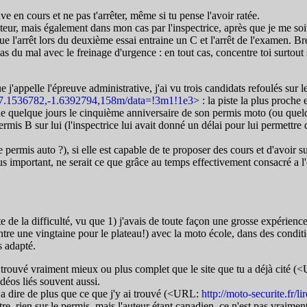
e en cours et ne pas t'arrêter, même si tu pense l'avoir ratée.
eur, mais également dans mon cas par l'inspectrice, après que je me soit 
e l'arrêt lors du deuxième essai entraine un C et l'arrêt de l'examen. Bref,
 as du mal avec le freinage d'urgence : en tout cas, concentre toi surtout
 j'appelle l'épreuve administrative, j'ai vu trois candidats refoulés sur
7.1536782,-1.6392794,158m/data=!3m1!1e3
> : la piste la plus proch
é de quelque jours le cinquième anniversaire de son permis moto (ou que
mis B sur lui (l'inspectrice lui avait donné un délai pour lui permettre d
le permis auto ?), si elle est capable de te proposer des cours et d'avoir
 plus important, ne serait ce que grâce au temps effectivement consacré a
e la difficulté, vu que 1) j'avais de toute façon une grosse expérience en
ntre une vingtaine pour le plateau!) avec la moto école, dans des cond
s adapté.
 trouvé vraiment mieux ou plus complet que le site que tu a déjà cité (<UR
vidéos liés souvent aussi.
se a dire de plus que ce que j'y ai trouvé (<URL:
http://moto-securite.fr/lir
, rien sur le permis, mais l'auteur étant canadien, ce n'est pas vraimen