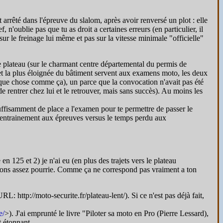
arrêté dans l'épreuve du slalom, après avoir renversé un plot : elle
 n'oublie pas que tu as droit a certaines erreurs (en particulier, il
 sur le freinage lui même et pas sur la vitesse minimale "officielle"
 le plateau (sur le charmant centre départemental du permis de
e et la plus éloignée du bâtiment servent aux examens moto, les deux
lque chose comme ça), un parce que la convocation n'avait pas été
e rentrer chez lui et le retrouver, mais sans succès). Au moins les
 suffisamment de place a l'examen pour te permettre de passer le
 l'entrainement aux épreuves versus le temps perdu aux
 125 et 2) je n'ai eu (en plus des trajets vers le plateau
itions assez pourrie. Comme ça ne correspond pas vraiment a ton
L: http://moto-securite.fr/plateau-lent/). Si ce n'est pas déjà fait,
e/
>). J'ai emprunté le livre "Piloter sa moto en Pro (Pierre Lessard),
t étonnant.