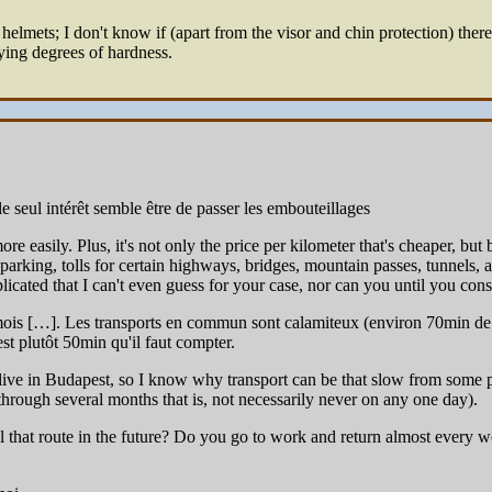
helmets; I don't know if (apart from the visor and chin protection) there'
rying degrees of hardness.
 seul intérêt semble être de passer les embouteillages
e easily. Plus, it's not only the price per kilometer that's cheaper, b
 parking, tolls for certain highways, bridges, mountain passes, tunnels,
icated that I can't even guess for your case, nor can you until you con
es mois […]. Les transports en commun sont calamiteux (environ 70min d
st plutôt 50min qu'il faut compter.
 I live in Budapest, so I know why transport can be that slow from some
e through several months that is, not necessarily never on any one day).
vel that route in the future? Do you go to work and return almost ever