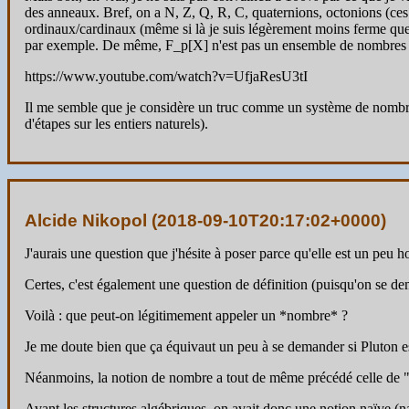
des anneaux. Bref, on a N, Z, Q, R, C, quaternions, octonions (ces 
ordinaux/cardinaux (même si là je suis légèrement moins ferme q
par exemple. De même, F_p[X] n'est pas un ensemble de nombres pour
https://www.youtube.com/watch?v=UfjaResU3tI
Il me semble que je considère un truc comme un système de nombres
d'étapes sur les entiers naturels).
Alcide Nikopol (
2018-09-10T20:17:02+0000
)
J'aurais une question que j'hésite à poser parce qu'elle est un peu 
Certes, c'est également une question de définition (puisqu'on se dem
Voilà : que peut-on légitimement appeler un *nombre* ?
Je me doute bien que ça équivaut un peu à se demander si Pluton es
Néanmoins, la notion de nombre a tout de même précédé celle de "str
Avant les structures algébriques, on avait donc une notion naïve (na