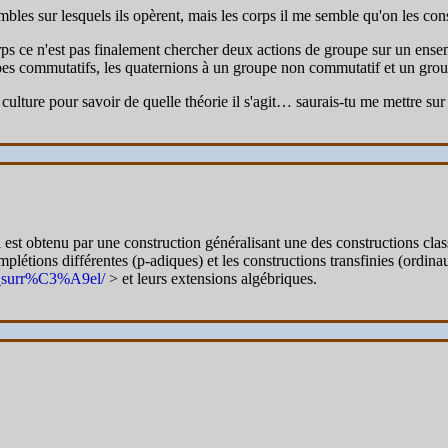
mbles sur lesquels ils opèrent, mais les corps il me semble qu'on les con
ps ce n'est pas finalement chercher deux actions de groupe sur un ensemb
es commutatifs, les quaternions à un groupe non commutatif et un grou
 culture pour savoir de quelle théorie il s'agit… saurais-tu me mettre sur 
 est obtenu par une construction généralisant une des constructions cla
plétions différentes (p-adiques) et les constructions transfinies (ordina
re_surr%C3%A9el/
> et leurs extensions algébriques.