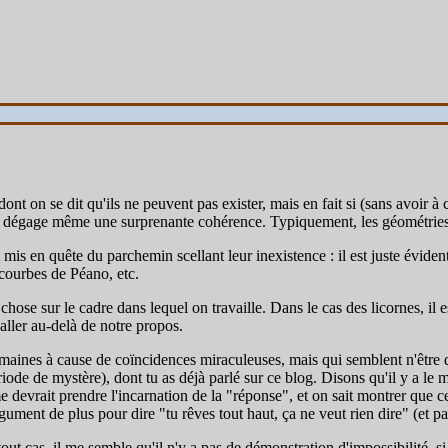
 dont on se dit qu'ils ne peuvent pas exister, mais en fait si (sans avoir
e dégage même une surprenante cohérence. Typiquement, les géométries no
is en quête du parchemin scellant leur inexistence : il est juste évident q
 courbes de Péano, etc.
se sur le cadre dans lequel on travaille. Dans le cas des licornes, il est
 aller au-delà de notre propos.
 domaines à cause de coïncidences miraculeuses, mais qui semblent n'êtr
e de mystère), dont tu as déjà parlé sur ce blog. Disons qu'il y a le m
rme devrait prendre l'incarnation de la "réponse", et on sait montrer que 
ment de plus pour dire "tu rêves tout haut, ça ne veut rien dire" (et parf
 tout cas, il me semble qu'il n'y a pas de démonstration d'impossibilité, s