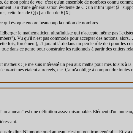
, de mon point de vue, c'est qu'un ensemble de nombres connu comme l
ent l'air d'une généralisation évidente de C : un infini-uplet (à "support
s, cette fois de Q[x] au lieu de R[X].
 ce qui évoque encore beaucoup la notion de nombres.
dberger le mathématicien ultrafinitiste qui n'accepte même pas l'existen
ers"). Vu qu'il n'est pas commode pour accepter des notions, alors…^^ 
te fois, forcément), -1 jouant là-dedans un peu le rôle de i pour les c
ruc dans ce genre pour construire les rationnels à partir des entiers r
out matheux : je me suis intéressé un peu aux maths pour mes loisirs à l
u'eux-mêmes étaient aux réels, etc. Ça m'a obligé à comprendre toutes ce
d'un anneau" est une définition assez raisonnable. Elément d'un anneau
téressant.
iens de dire. N'importe quel anneau, c'est un peu trop général… Et y a