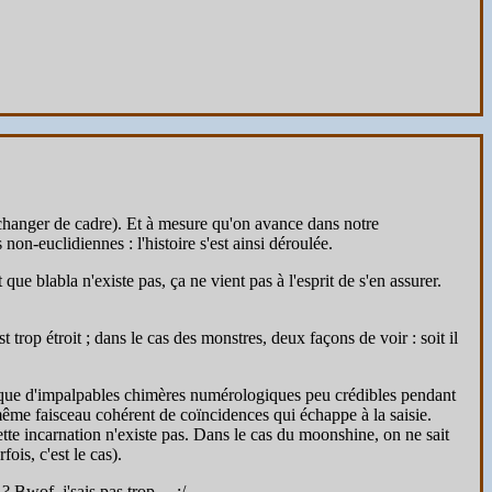
 à changer de cadre). Et à mesure qu'on avance dans notre
n-euclidiennes : l'histoire s'est ainsi déroulée.
ue blabla n'existe pas, ça ne vient pas à l'esprit de s'en assurer.
 trop étroit ; dans le cas des monstres, deux façons de voir : soit il
e que d'impalpables chimères numérologiques peu crédibles pendant
ême faisceau cohérent de coïncidences qui échappe à la saisie.
cette incarnation n'existe pas. Dans le cas du moonshine, on ne sait
ois, c'est le cas).
i ? Bwof, j'sais pas trop… :/