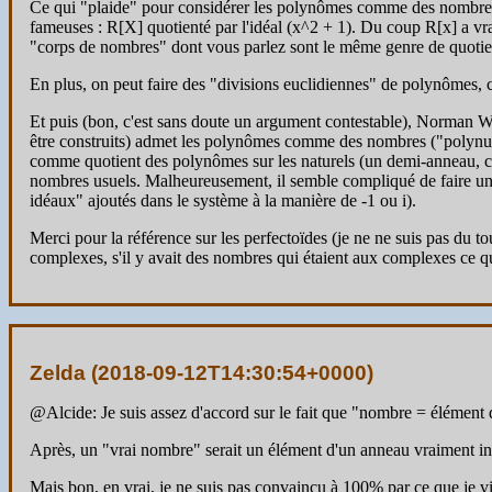
Ce qui "plaide" pour considérer les polynômes comme des nombres
fameuses : R[X] quotienté par l'idéal (x^2 + 1). Du coup R[x] a vraim
"corps de nombres" dont vous parlez sont le même genre de quotient
En plus, on peut faire des "divisions euclidiennes" de polynômes,
Et puis (bon, c'est sans doute un argument contestable), Norman Wil
être construits) admet les polynômes comme des nombres ("polynumb
comme quotient des polynômes sur les naturels (un demi-anneau, cet
nombres usuels. Malheureusement, il semble compliqué de faire un t
idéaux" ajoutés dans le système à la manière de -1 ou i).
Merci pour la référence sur les perfectoïdes (je ne ne suis pas du t
complexes, s'il y avait des nombres qui étaient aux complexes ce q
Zelda (
2018-09-12T14:30:54+0000
)
@Alcide: Je suis assez d'accord sur le fait que "nombre = élément 
Après, un "vrai nombre" serait un élément d'un anneau vraiment in
Mais bon, en vrai, je ne suis pas convaincu à 100% par ce que je v