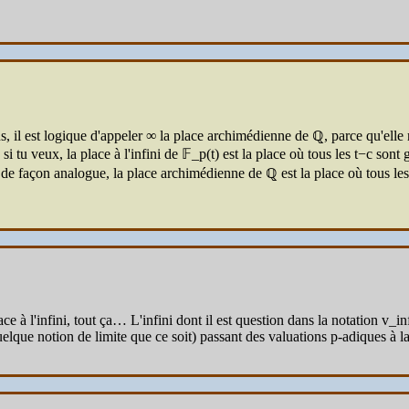
 il est logique d'appeler ∞ la place archimédienne de ℚ, parce qu'elle res
: si tu veux, la place à l'infini de 𝔽_p(t) est la place où tous les t−c son
, et de façon analogue, la place archimédienne de ℚ est la place où tous l
lace à l'infini, tout ça… L'infini dont il est question dans la notation v_
quelque notion de limite que ce soit) passant des valuations p-adiques à