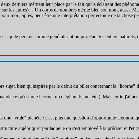
deux derniers méritent leur place par le fait qu'ils éclairent des phéno
ue sur les autres)… Un corps de nombres mérite bien son nom, aussi. 
 moi ; après, peut-être une interprétation perfectoïde de la chose peu
 si je le perçois comme généralisant ou projetant les entiers naturels,
hors sujet, bien qu'inspirée par le début du billet concernant la "licorne
ande ce qu'est une licorne, un éléphant blanc, etc.). Mais enfin j'ai peu
t une "vraie" planète : c'est plus une question d'opportunité taxonomiq
ucture algébrique" par laquelle on s'est employé à la préciser et l'enca
ïvement platonicienne ?) de "nombres", et dans ce cadre là, on discutait 