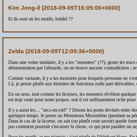
Kim Jong-il (
2018-09-09T16:05:00+0000
)
Et ils sont où les motifs, boldel ??
Zelda (
2018-09-09T12:09:36+0000
)
Dans une veine similaire, il y a les "monstres" (??), genre les trucs
démonstration par l'absurde, on ne trouve aucune contradiction ; s
Comme variante, il y a les monstres pour lesquels personne ne s'est m
Là, je pense plutôt aux histoires de fonctions nulle part dérivables,
En un sens, tout comme les licornes, les monstres révèlent quelque cho
est trop vaste pour notre propos, soit il est suffisamment riche pour
Il y a aussi les… "arcs-en-ciel" ? Disons les ponts devinés entre
quelques temps. Je pense au Monstrous Moonshine (pendant sa périod
Dans le cas de la licorne, on sait (ou plutôt croit savoir) quelle fo
pas comment pourrait s'incarner la chose, ce qui peut paraître un argu
Pour les motifs, je me plantais : c'est plutôt de l'éléphant blanc. En