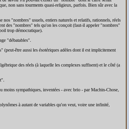
ique, non sans tourments quasi-religieux, parfois. Bien sûr avec la
e nos "nombres" usuels, entiers naturels et relatifs, rationnels, réels
ent des "nombres" tels qu'on les conçoit (faut-il appeler "nombres"
poil trop démocratique).
tage "débatables".
(peut-être aussi les ésotériques adèles dont il est implicitement
gébrique des réels (à laquelle les complexes suffisent) et le côté (a
t".
s ou moins sympathiques, inventées - avec brio - par Machin-Chose,
polynômes à autant de variables qu'on veut, voire une infinité,