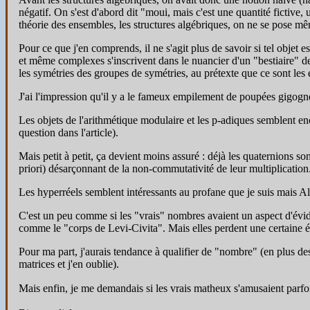
négatif. On s'est d'abord dit "moui, mais c'est une quantité fictive
théorie des ensembles, les structures algébriques, on ne se pose m
Pour ce que j'en comprends, il ne s'agit plus de savoir si tel objet e
et même complexes s'inscrivent dans le nuancier d'un "bestiaire" d
les symétries des groupes de symétries, au prétexte que ce sont le
J'ai l'impression qu'il y a le fameux empilement de poupées gigogne
Les objets de l'arithmétique modulaire et les p-adiques semblent en
question dans l'article).
Mais petit à petit, ça devient moins assuré : déjà les quaternions s
priori) désarçonnant de la non-commutativité de leur multiplicatio
Les hyperréels semblent intéressants au profane que je suis mais A
C'est un peu comme si les "vrais" nombres avaient un aspect d'évid
comme le "corps de Levi-Civita". Mais elles perdent une certaine év
Pour ma part, j'aurais tendance à qualifier de "nombre" (en plus des 
matrices et j'en oublie).
Mais enfin, je me demandais si les vrais matheux s'amusaient parfoi