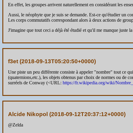
En effet, les groupes arrivent naturellement en considérant les ense
Aussi, le néophyte que je suis se demande. Est-ce qu'étudier un cor
Les corps commutatifs correspondant alors à deux actions de group
J'imagine que tout ceci a déjà été étudié et qu'il me manque juste la
f3et (
2018-09-13T05:20:50+0000
)
Une piste un peu différente consiste à appeler "nombre" tout ce qui
(quaternions,etc.), les objets obtenus par choix de normes ou de com
surréels de Conway (<URL:
https://fr.wikipedia.org/wiki/Nomb
Alcide Nikopol (
2018-09-12T20:37:12+0000
)
@Zelda