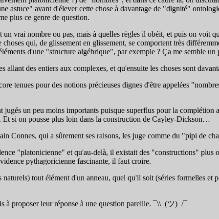
, une astuce" avant d'élever cette chose à davantage de "dignité" ontolog
ême plus ce genre de question.
st un vrai nombre ou pas, mais à quelles règles il obéit, et puis on voit qu
e choses qui, de glissement en glissement, se comportent très différemm
s éléments d'une "structure algébrique", par exemple ? Ça me semble un 
s allant des entiers aux complexes, et qu'ensuite les choses sont davan
core tenues pour des notions précieuses dignes d'être appelées "nombres" 
ont jugés un peu moins importants puisque superflus pour la complétion al
n. Et si on pousse plus loin dans la construction de Cayley-Dickson…
lain Connes, qui a sûrement ses raisons, les juge comme du "pipi de cha
ence "platonicienne" et qu'au-delà, il existait des "constructions" plu
idence pythagoricienne fascinante, il faut croire.
naturels) tout élément d'un anneau, quel qu'il soit (séries formelles et 
s à proposer leur réponse à une question pareille. ¯\\_(ツ)_/¯