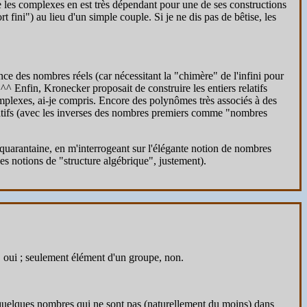
es complexes en est très dépendant pour une de ses constructions
 fini") au lieu d'un simple couple. Si je ne dis pas de bêtise, les
ce des nombres réels (car nécessitant la "chimère" de l'infini pour
Enfin, Kronecker proposait de construire les entiers relatifs
omplexes, ai-je compris. Encore des polynômes très associés à des
elatifs (avec les inverses des nombres premiers comme "nombres
a quarantaine, en m'interrogeant sur l'élégante notion de nombres
s notions de "structure algébrique", justement).
, oui ; seulement élément d'un groupe, non.
 quelques nombres qui ne sont pas (naturellement du moins) dans