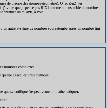
mènes de théorie des groupes/géométrie), Q_p, Z/nZ, les
Mais j'avoue que je pense pas R[X] comme un ensemble de nombres
t ébranler un tel avis, à voir…
 ou un autre système de nombres (qui retombe après un nombre fini
" des nombres complexes.
r qu'elle agace les vrais matheux.
ue que scientifique (respectivement : mathématique).
drer.
de savoir s'il pouvait exister un "nombre" dont le carré serait