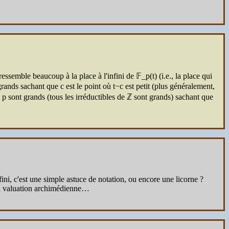
semble beaucoup à la place à l'infini de 𝔽_p(t) (i.e., la place qui
t grands sachant que c est le point où t−c est petit (plus généralement,
es p sont grands (tous les irréductibles de ℤ sont grands) sachant que
infini, c'est une simple astuce de notation, ou encore une licorne ?
 la valuation archimédienne…