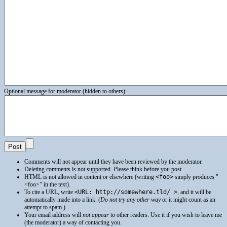
Optional message for moderator (hidden to others):
Comments will not appear until they have been reviewed by the moderator.
Deleting comments is not supported. Please think before you post.
HTML
is not allowed in content or elsewhere (writing
<foo>
simply produces
<foo>
in the text).
To cite a
URL
, write
<URL: http://somewhere.tld/ >
, and it will be
automatically made into a link. (
Do not try any other way
or it might count as an
attempt to spam.)
Your email address will
not appear
to other readers. Use it if you wish to leave me
(the moderator) a way of contacting you.