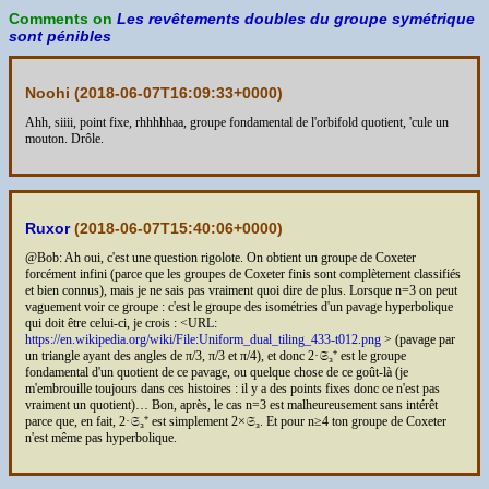
Comments on
Les revêtements doubles du groupe symétrique
sont pénibles
Noohi (
2018-06-07T16:09:33+0000
)
Ahh, siiii, point fixe, rhhhhhaa, groupe fondamental de l'orbifold quotient, 'cule un
mouton. Drôle.
Ruxor
(
2018-06-07T15:40:06+0000
)
@Bob: Ah oui, c'est une question rigolote. On obtient un groupe de Coxeter
forcément infini (parce que les groupes de Coxeter finis sont complètement classifiés
et bien connus), mais je ne sais pas vraiment quoi dire de plus. Lorsque n=3 on peut
vaguement voir ce groupe : c'est le groupe des isométries d'un pavage hyperbolique
qui doit être celui-ci, je crois : <URL:
https://en.wikipedia.org/wiki/File:Uniform_dual_tiling_433-t012.png
> (pavage par
un triangle ayant des angles de π/3, π/3 et π/4), et donc 2·𝔖₃⁺ est le groupe
fondamental d'un quotient de ce pavage, ou quelque chose de ce goût-là (je
m'embrouille toujours dans ces histoires : il y a des points fixes donc ce n'est pas
vraiment un quotient)… Bon, après, le cas n=3 est malheureusement sans intérêt
parce que, en fait, 2·𝔖₃⁺ est simplement 2×𝔖₃. Et pour n≥4 ton groupe de Coxeter
n'est même pas hyperbolique.