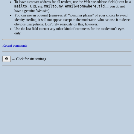
To leave a contact address for all readers, use the Web site address field (it can be a
mailto:
URI
, e.g.
mailto:my.email@somewhere.tld
, if you do not
have a genuine Web site).
You can use an optional (semi-secret) “identifier phrase” of your choice to avoid
identity stealing: it will not appear except to the moderator, who can use it to detect
obvious usurpations. Don't rely seriously on this, however.
Use the last field to enter any other kind of comments for the moderator's eyes
only.
Recent comments
⚙
← Click for site settings