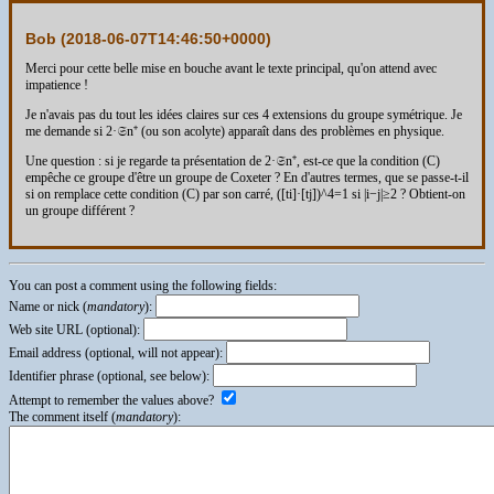
Bob (
2018-06-07T14:46:50+0000
)
Merci pour cette belle mise en bouche avant le texte principal, qu'on attend avec
impatience !
Je n'avais pas du tout les idées claires sur ces 4 extensions du groupe symétrique. Je
me demande si 2·𝔖n⁺ (ou son acolyte) apparaît dans des problèmes en physique.
Une question : si je regarde ta présentation de 2·𝔖n⁺, est-ce que la condition (C)
empêche ce groupe d'être un groupe de Coxeter ? En d'autres termes, que se passe-t-il
si on remplace cette condition (C) par son carré, ([ti]·[tj])^4=1 si |i−j|≥2 ? Obtient-on
un groupe différent ?
You can post a comment using the following fields:
Name or nick (
mandatory
):
Web site URL (optional):
Email address (optional, will not appear):
Identifier phrase (optional, see below):
Attempt to remember the values above?
The comment itself (
mandatory
):