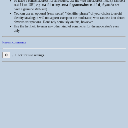
To leave a contact address for all readers, use the Web site address field (it can be a
mailto:
URI
, e.g.
mailto:my.email@somewhere.tld
, if you do not
have a genuine Web site).
You can use an optional (semi-secret) “identifier phrase” of your choice to avoid
identity stealing: it will not appear except to the moderator, who can use it to detect
obvious usurpations. Don't rely seriously on this, however.
Use the last field to enter any other kind of comments for the moderator's eyes
only.
Recent comments
⚙
← Click for site settings