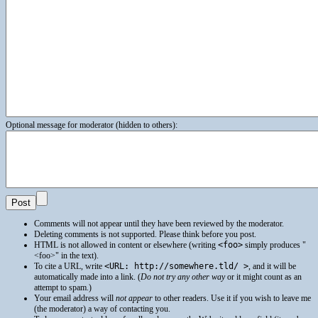
Optional message for moderator (hidden to others):
Comments will not appear until they have been reviewed by the moderator.
Deleting comments is not supported. Please think before you post.
HTML
is not allowed in content or elsewhere (writing
<foo>
simply produces
<foo>
in the text).
To cite a
URL
, write
<URL: http://somewhere.tld/ >
, and it will be
automatically made into a link. (
Do not try any other way
or it might count as an
attempt to spam.)
Your email address will
not appear
to other readers. Use it if you wish to leave me
(the moderator) a way of contacting you.