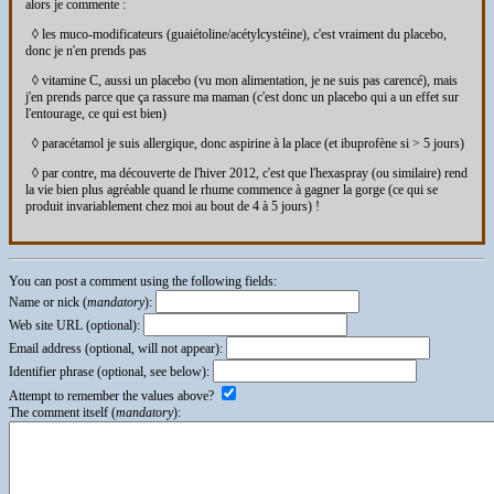
alors je commente :
◊ les muco-modificateurs (guaiétoline/acétylcystéine), c'est vraiment du placebo,
donc je n'en prends pas
◊ vitamine C, aussi un placebo (vu mon alimentation, je ne suis pas carencé), mais
j'en prends parce que ça rassure ma maman (c'est donc un placebo qui a un effet sur
l'entourage, ce qui est bien)
◊ paracétamol je suis allergique, donc aspirine à la place (et ibuprofène si > 5 jours)
◊ par contre, ma découverte de l'hiver 2012, c'est que l'hexaspray (ou similaire) rend
la vie bien plus agréable quand le rhume commence à gagner la gorge (ce qui se
produit invariablement chez moi au bout de 4 à 5 jours) !
You can post a comment using the following fields:
Name or nick (
mandatory
):
Web site URL (optional):
Email address (optional, will not appear):
Identifier phrase (optional, see below):
Attempt to remember the values above?
The comment itself (
mandatory
):