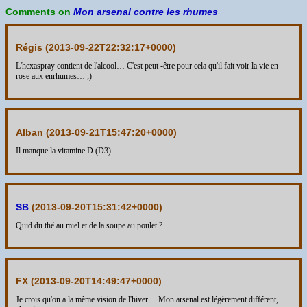
Comments on
Mon arsenal contre les rhumes
Régis (
2013-09-22T22:32:17+0000
)
L'hexaspray contient de l'alcool… C'est peut -être pour cela qu'il fait voir la vie en
rose aux enrhumes… ;)
Alban (
2013-09-21T15:47:20+0000
)
Il manque la vitamine D (D3).
SB
(
2013-09-20T15:31:42+0000
)
Quid du thé au miel et de la soupe au poulet ?
FX (
2013-09-20T14:49:47+0000
)
Je crois qu'on a la même vision de l'hiver… Mon arsenal est légèrement différent,