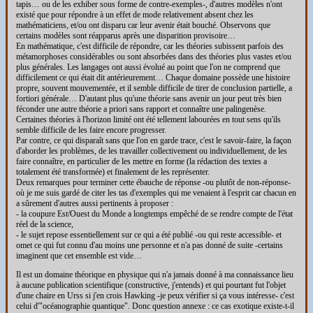
tapis… ou de les exhiber sous forme de contre-exemples-, d'autres modèles n'ont
existé que pour répondre à un effet de mode relativement absent chez les
mathématiciens, et/ou ont disparu car leur avenir était bouché. Observons que
certains modèles sont réapparus après une disparition provisoire…
En mathématique, c'est difficile de répondre, car les théories subissent parfois des
métamorphoses considérables ou sont absorbées dans des théories plus vastes et/ou
plus générales. Les langages ont aussi évolué au point que l'on ne comprend que
difficilement ce qui était dit antérieurement… Chaque domaine possède une histoire
propre, souvent mouvementée, et il semble difficile de tirer de conclusion partielle, a
fortiori générale… D'autant plus qu'une théorie sans avenir un jour peut très bien
féconder une autre théorie a priori sans rapport et connaître une palingenèse.
Certaines théories à l'horizon limité ont été tellement labourées en tout sens qu'ils
semble difficile de les faire encore progresser.
Par contre, ce qui disparaît sans que l'on en garde trace, c'est le savoir-faire, la façon
d'aborder les problèmes, de les travailler collectivement ou individuellement, de les
faire connaître, en particulier de les mettre en forme (la rédaction des textes a
totalement été transformée) et finalement de les représenter.
Deux remarques pour terminer cette ébauche de réponse -ou plutôt de non-réponse-
où je me suis gardé de citer les tas d'exemples qui me venaient à l'esprit car chacun en
a sûrement d'autres aussi pertinents à proposer :
- la coupure Est/Ouest du Monde a longtemps empêché de se rendre compte de l'état
réel de la science,
- le sujet repose essentiellement sur ce qui a été publié -ou qui reste accessible- et
omet ce qui fut connu d'au moins une personne et n'a pas donné de suite -certains
imaginent que cet ensemble est vide…
Il est un domaine théorique en physique qui n'a jamais donné à ma connaissance lieu
à aucune publication scientifique (constructive, j'entends) et qui pourtant fut l'objet
d'une chaire en Urss si j'en crois Hawking -je peux vérifier si ça vous intéresse- c'est
celui d'"océanographie quantique". Donc question annexe : ce cas exotique existe-t-il