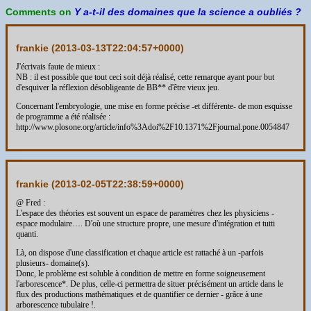
Comments on
Y a-t-il des domaines que la science a oubliés ?
frankie (
2013-03-13T22:04:57+0000
)
J'écrivais faute de mieux :
NB : il est possible que tout ceci soit déjà réalisé, cette remarque ayant pour but
d'esquiver la réflexion désobligeante de BB** d'être vieux jeu.
Concernant l'embryologie, une mise en forme précise -et différente- de mon esquisse
de programme a été réalisée :
http://www.plosone.org/article/info%3Adoi%2F10.1371%2Fjournal.pone.0054847
frankie (
2013-02-05T22:38:59+0000
)
@ Fred :
L'espace des théories est souvent un espace de paramètres chez les physiciens -
espace modulaire…. D'où une structure propre, une mesure d'intégration et tutti
quanti.
Là, on dispose d'une classification et chaque article est rattaché à un -parfois
plusieurs- domaine(s).
Donc, le problème est soluble à condition de mettre en forme soigneusement
l'arborescence*. De plus, celle-ci permettra de situer précisément un article dans le
flux des productions mathématiques et de quantifier ce dernier - grâce à une
arborescence tubulaire !.