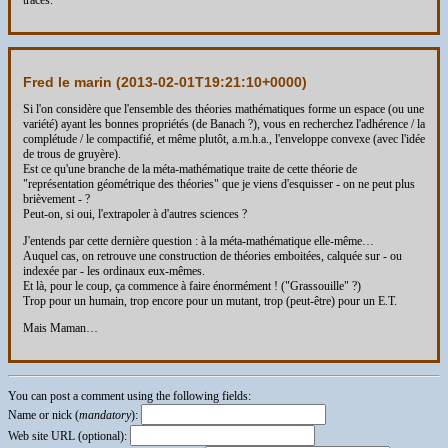
traces.
Fred le marin (
2013-02-01T19:21:10+0000
)
Si l'on considère que l'ensemble des théories mathématiques forme un espace (ou une
variété) ayant les bonnes propriétés (de Banach ?), vous en recherchez l'adhérence / la
complétude / le compactifié, et même plutôt, a.m.h.a., l'enveloppe convexe (avec l'idée
de trous de gruyère).
Est ce qu'une branche de la méta-mathématique traite de cette théorie de
"représentation géométrique des théories" que je viens d'esquisser - on ne peut plus
brièvement - ?
Peut-on, si oui, l'extrapoler à d'autres sciences ?
J'entends par cette dernière question : à la méta-mathématique elle-même…
Auquel cas, on retrouve une construction de théories emboitées, calquée sur - ou
indexée par - les ordinaux eux-mêmes.
Et là, pour le coup, ça commence à faire énormément ! ("Grassouille" ?)
Trop pour un humain, trop encore pour un mutant, trop (peut-être) pour un E.T.
Mais Maman…
You can post a comment using the following fields:
Name or nick (
mandatory
):
Web site URL (optional):