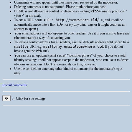
Comments will not appear until they have been reviewed by the moderator.
Deleting comments is not supported. Please think before you post.
HTML
is not allowed in content or elsewhere (writing
<foo>
simply produces
<foo>
in the text).
To cite a
URL
, write
<URL: http://somewhere.tld/ >
, and it will be
automatically made into a link. (
Do not try any other way
or it might count as an
attempt to spam.)
Your email address will
not appear
to other readers. Use it if you wish to leave me
(the moderator) a way of contacting you.
To leave a contact address for all readers, use the Web site address field (it can be a
mailto:
URI
, e.g.
mailto:my.email@somewhere.tld
, if you do not
have a genuine Web site).
You can use an optional (semi-secret) “identifier phrase” of your choice to avoid
identity stealing: it will not appear except to the moderator, who can use it to detect
obvious usurpations. Don't rely seriously on this, however.
Use the last field to enter any other kind of comments for the moderator's eyes
only.
Recent comments
⚙
← Click for site settings