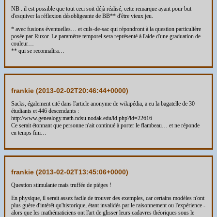
NB : il est possible que tout ceci soit déjà réalisé, cette remarque ayant pour but
d'esquiver la réflexion désobligeante de BB** d'être vieux jeu.
* avec fusions éventuelles… et culs-de-sac qui répondront à la question particulière
posée par Ruxor. Le paramètre temporel sera représenté à l'aide d'une graduation de
couleur…
** qui se reconnaîtra…
frankie (
2013-02-02T20:46:44+0000
)
Sacks, également cité dans l'article anonyme de wikipédia, a eu la bagatelle de 30
étudiants et 446 descendants :
http://www.genealogy.math.ndsu.nodak.edu/id.php?id=22616
Ce serait étonnant que personne n'ait continué à porter le flambeau… et ne réponde
en temps fini…
frankie (
2013-02-02T13:45:06+0000
)
Question stimulante mais truffée de pièges !
En physique, il serait assez facile de trouver des exemples, car certains modèles n'ont
plus guère d'intérêt qu'historique, étant invalidés par le raisonnement ou l'expérience -
alors que les mathématiciens ont l'art de glisser leurs cadavres théoriques sous le