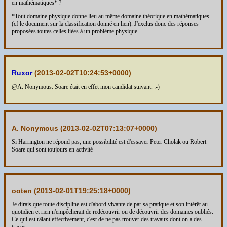
en mathématiques* ?
*Tout domaine physique donne lieu au même domaine théorique en mathématiques
(cf le document sur la classification donné en lien). J'exclus donc des réponses
proposées toutes celles liées à un problème physique.
Ruxor
(
2013-02-02T10:24:53+0000
)
@A. Nonymous: Soare était en effet mon candidat suivant. :-)
A. Nonymous (
2013-02-02T07:13:07+0000
)
Si Harrington ne répond pas, une possibilité est d'essayer Peter Cholak ou Robert
Soare qui sont toujours en activité
ooten (
2013-02-01T19:25:18+0000
)
Je dirais que toute discipline est d'abord vivante de par sa pratique et son intérêt au
quotidien et rien n'empêcherait de redécouvrir ou de découvrir des domaines oubliés.
Ce qui est râlant effectivement, c'est de ne pas trouver des travaux dont on a des