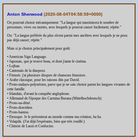
Anton Sherwood
(
2020-08-04T04:58:59+0000
)
On pourrait choisir mécaniquement: “La langue qui maximisera le nombre de
personnes, vives ou mortes, avec lesquels je pourrai causer facilement; répète.”
Ou: “La langue préférée du plus récent parmi mes ancêtres avec lesquels je ne peux
pas déjà causer; répète.”
Mais si je choisis principalement pour goût:
• American Sign Language.
• Japonais, que je trouve beau, et dont j'aime le cinéma.
• Lojban.
• Cantonais de la diaspora.
• Finnois: j'ai plusieurs disques de chansons finnoises.
• Arabe classique, pour les raisons dits par David.
• Proto-malayo-polynésien, parce que je ne sais choisir parmi les langues vivantes de
cette famille.
• Irlandais, d'avant la conquête anglophone.
• Allemand de l'époque des Carmina Burana (Mittelhochdeutsch).
• Proto-na-déné.
• Proto-dravidien.
• Proto-bantou.
• Etrusque. Je le présenterai au monde comme ma création, ha ha.
• Volapük. (J'ai déjà l'espéranto, bien que très rouillé.)
• Chinois de Laozi et Confucius.