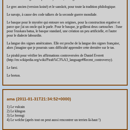
Le grec ancien (version koinè) et le sanskrit, pour toute la tradition philologique.
Le navajo, à cause des code talkers de la seconde guerre mondiale.
Le basque pour le mystère qui entoure ses origines, pour la construction ergative et
parce que j'ai un oncle qui le parle. Pour le basque, je grillerai deux cartouches : l'une
pour l'euskara batua, le basque standard, une création un peu artificielle, et l'autre
pour le dialecte labourdin.
La langue des signes américaines. Elle est proche de la langue des signes française,
alors j'imagine que je pourrais sans difficulté apprendre cette dernière sur le tas.
Le pirahã pour vérifier les affirmations controversées de Daniel Everett
(http://en.wikipedia.org/wiki/Pirah%C3%A3_language#Recent_controversy).
Le farsi.
Le breton.
ama (
2011-01-31T21:34:52+0000
)
1) Le vulcain
2) Le klingon
3) Le ferengi
4) Le welche (après tout on peut aussi rencontrer un terrien là-haut !)