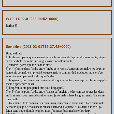
W (
2011-02-01T22:04:52+0000
)
Barbot ??
Sandrine (
2011-02-01T19:37:43+0000
)
Bon, je dirais :
1) le chinois, parce que je n'aurai jamais le courage de l'apprendre sans génie, et que
ça va peut-être devenir une langue assez incontournable.
2) suédois, parce que la Suède m'attire
3) et 4) j'hésite dans l'ordre entre l'arabe et le russe. J'aimerais connaître les deux, et
j'aimerais connaître en priorité le russe mais je connais déjà quelques mots et c'est
sans doute un peu moins dur que l'arabe.
5) l'espagnol, que j'aimerais connaître plus que les autres, mais qui est beaucoup plus
facile à apprendre aussi.
6) l'espéranto, un peu pareil que pour l'espagnol.
7) et 8) j'hésite pour l'ordre entre l'italien et l'anglais : je les connais toutes les deux
suffisamment pour me débrouiller avec, je connais mieux l'anglais, mais l'italien est
plus facile.
9) l'allemand. Je le connais très bien, mais j'aimerais le parler aussi bien qu'un natif.
À moins que je ne choisisse le suisse allemand à la place ? Les deux à la fois, ça
ferait sans doute double-emploi, mais j'aimerais bien maîtriser les deux.