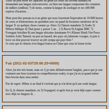
Alors on peut tester les capacités du génie (et celles du cerveau humain) en
demandant une langue extra-terrestre, ou bien une langue comportant des centaines
de milliers (millions ?) de noms, comme la langue du zoologue et ses x00.000
espèces d'acariens…
Mais peut-être pensais-tu à un génie qui nous fournirait l'équivalent de 10.000 heures
de cours et d'interactions au quotidien avec un panel de locuteurs modernes de la
langue X ou quelque chose comme ça. Alors 1) Chinois mandarin 2) Arabe 3)
Hébreu biblique 4) Thai (pour y passer 1 an…) 5) Russe 6) Anglais BBC 7)
Portugais brésilien 8) une langue africaine dominante 9+) Khmer Hindi Viet Perse
Suédois Azéri Tamoul, un peu au hasard, des pays où j'aimerais voyager, et puis à
force on doit pouvoir trouver un job sympa qui paye bien !
Je crois que le chinois n'est lingua franca en Chine que sous la forme écrite
Fab (
2011-02-03T20:06:25+0000
)
Alors j'ai très très honte, mais en 1) je mets définitivement l'anglais, parce-que je suis
vraiment une buse (surtout en compréhension orale), et que j'ai en ai quand même
bien besoin dans mon métier.
Pas de regret. Même si au final il s'avérait que je n'ai droit qu'à une seule langue.
En 2), le chinois mandarin, en 3) l'espagnol, et après ben je serai déjà super content
avec déjà ces langues là…