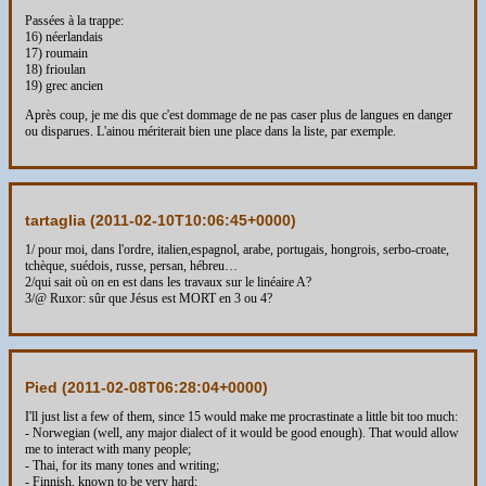
Passées à la trappe:
16) néerlandais
17) roumain
18) frioulan
19) grec ancien
Après coup, je me dis que c'est dommage de ne pas caser plus de langues en danger
ou disparues. L'ainou mériterait bien une place dans la liste, par exemple.
tartaglia (
2011-02-10T10:06:45+0000
)
1/ pour moi, dans l'ordre, italien,espagnol, arabe, portugais, hongrois, serbo-croate,
tchèque, suédois, russe, persan, hébreu…
2/qui sait où on en est dans les travaux sur le linéaire A?
3/@ Ruxor: sûr que Jésus est MORT en 3 ou 4?
Pied (
2011-02-08T06:28:04+0000
)
I'll just list a few of them, since 15 would make me procrastinate a little bit too much:
- Norwegian (well, any major dialect of it would be good enough). That would allow
me to interact with many people;
- Thai, for its many tones and writing;
- Finnish, known to be very hard;