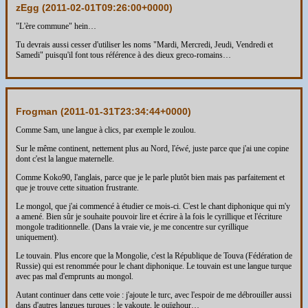
zEgg (
2011-02-01T09:26:00+0000
)
"L'ère commune" hein…
Tu devrais aussi cesser d'utiliser les noms "Mardi, Mercredi, Jeudi, Vendredi et
Samedi" puisqu'il font tous référence à des dieux greco-romains…
Frogman (
2011-01-31T23:34:44+0000
)
Comme Sam, une langue à clics, par exemple le zoulou.
Sur le même continent, nettement plus au Nord, l'éwé, juste parce que j'ai une copine
dont c'est la langue maternelle.
Comme Koko90, l'anglais, parce que je le parle plutôt bien mais pas parfaitement et
que je trouve cette situation frustrante.
Le mongol, que j'ai commencé à étudier ce mois-ci. C'est le chant diphonique qui m'y
a amené. Bien sûr je souhaite pouvoir lire et écrire à la fois le cyrillique et l'écriture
mongole traditionnelle. (Dans la vraie vie, je me concentre sur cyrillique
uniquement).
Le touvain. Plus encore que la Mongolie, c'est la République de Touva (Fédération de
Russie) qui est renommée pour le chant diphonique. Le touvain est une langue turque
avec pas mal d'emprunts au mongol.
Autant continuer dans cette voie : j'ajoute le turc, avec l'espoir de me débrouiller aussi
dans d'autres langues turques : le yakoute, le ouïghour…