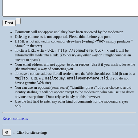
Comments will not appear until they have been reviewed by the moderator.
Deleting comments is not supported. Please think before you post.
HTML
is not allowed in content or elsewhere (writing
<foo>
simply produces
<foo>
in the text).
To cite a
URL
, write
<URL: http://somewhere.tld/ >
, and it will be
automatically made into a link. (
Do not try any other way
or it might count as an
attempt to spam.)
Your email address will
not appear
to other readers. Use it if you wish to leave me
(the moderator) a way of contacting you.
To leave a contact address for all readers, use the Web site address field (it can be a
mailto:
URI
, e.g.
mailto:my.email@somewhere.tld
, if you do not
have a genuine Web site).
You can use an optional (semi-secret) “identifier phrase” of your choice to avoid
identity stealing: it will not appear except to the moderator, who can use it to detect
obvious usurpations. Don't rely seriously on this, however.
Use the last field to enter any other kind of comments for the moderator's eyes
only.
Recent comments
⚙
← Click for site settings