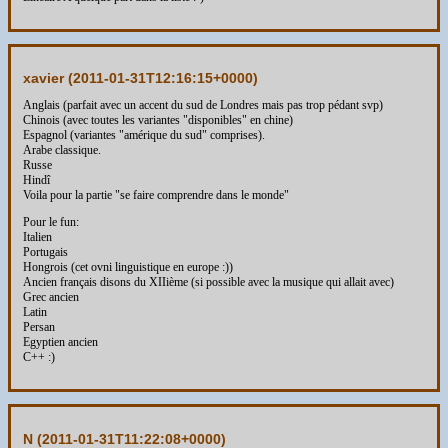
xavier (
2011-01-31T12:16:15+0000
)
Anglais (parfait avec un accent du sud de Londres mais pas trop pédant svp)
Chinois (avec toutes les variantes "disponibles" en chine)
Espagnol (variantes "amérique du sud" comprises).
Arabe classique.
Russe
Hindî
Voila pour la partie "se faire comprendre dans le monde"
Pour le fun:
Italien
Portugais
Hongrois (cet ovni linguistique en europe :))
Ancien français disons du XIIième (si possible avec la musique qui allait avec)
Grec ancien
Latin
Persan
Egyptien ancien
C++ :)
N (
2011-01-31T11:22:08+0000
)