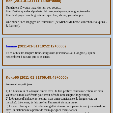
Ben (
2011-01-31T11:14:59+0000
)
Un génie à 15 vœux max, c'est un peu court…
Pour l'esthétique des alphabets : birman, malayalam, telougou, tamasheq …
Pour le dépaysement linguistique : quechua, khmer, yorouba, peul..
Une mine : "Les langages de l'humanité" (de Michel Malherbe, collection Bouquins -
R. Laffont).
Immae
(
2011-01-31T10:52:12+0000
)
Tu as oublié les langues finno-hongroises (Finlandais ou Hongrois), qui ne
ressemblent à aucune que tu as citées
Koko90 (
2011-01-31T09:49:48+0000
)
Amusant, ce petit jeux.
1) Le Linéaire A et la langue qui va avec. Je fais profiter l'humanité entière de mon
vœux (et a moi la célébrité pour avoir décodé cette énigme linguistique).
2) L'étrusque (l'alphabet est connu, mais a ma conaissance, la langue reste un
mystère). Là encore, je fais profiter l'humanité de mon vœux.
3) Le grec classique… J'ai tellement galèré dessus pour parvenir tout juste à traduire
avec un dictionnaire à portée de main quelques textes faciles…