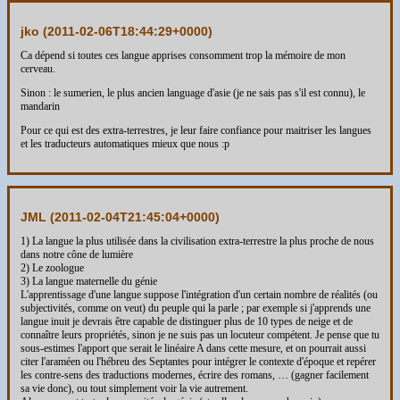
jko (
2011-02-06T18:44:29+0000
)
Ca dépend si toutes ces langue apprises consomment trop la mémoire de mon
cerveau.
Sinon : le sumerien, le plus ancien language d'asie (je ne sais pas s'il est connu), le
mandarin
Pour ce qui est des extra-terrestres, je leur faire confiance pour maitriser les langues
et les traducteurs automatiques mieux que nous :p
JML (
2011-02-04T21:45:04+0000
)
1) La langue la plus utilisée dans la civilisation extra-terrestre la plus proche de nous
dans notre cône de lumière
2) Le zoologue
3) La langue maternelle du génie
L'apprentissage d'une langue suppose l'intégration d'un certain nombre de réalités (ou
subjectivités, comme on veut) du peuple qui la parle ; par exemple si j'apprends une
langue inuit je devrais être capable de distinguer plus de 10 types de neige et de
connaître leurs propriétés, sinon je ne suis pas un locuteur compétent. Je pense que tu
sous-estimes l'apport que serait le linéaire A dans cette mesure, et on pourrait aussi
citer l'araméen ou l'hébreu des Septantes pour intégrer le contexte d'époque et repérer
les contre-sens des traductions modernes, écrire des romans, … (gagner facilement
sa vie donc), ou tout simplement voir la vie autrement.