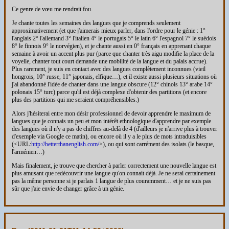
Ce genre de vœu me rendrait fou.
Je chante toutes les semaines des langues que je comprends seulement
approximativement (et que j'aimerais mieux parler, dans l'ordre pour le génie : 1°
l'anglais 2° l'allemand 3° l'italien 4° le portugais 5° le latin 6° l'espagnol 7° le suédois
8° le finnois 9° le norvégien), et je chante aussi en 0° français en apprenant chaque
semaine à avoir un accent plus pur (parce que chanter très aigu modifie la place de la
voyelle, chanter tout court demande une mobilité de la langue et du palais accrue).
Plus rarement, je suis en contact avec des langues complètement inconnues (vieil
hongrois, 10° russe, 11° japonais, elfique…), et il existe aussi plusieurs situations où
j'ai abandonné l'idée de chanter dans une langue obscure (12° chinois 13° arabe 14°
polonais 15° turc) parce qu'il est déjà complexe d'obtenir des partitions (et encore
plus des partitions qui me seraient compréhensibles.)
Alors j'hésiterai entre mon désir professionnel de devoir apprendre le maximum de
langues que je connais un peu et mon intérêt ethnologique d'apprendre par exemple
des langues où il n'y a pas de chiffres au-delà de 4 (d'ailleurs je n'arrive plus à trouver
d'exemple via Google ce matin), ou encore où il y a le plus de mots intraduisibles
(<URL:
http://betterthanenglish.com/
>), ou qui sont carrément des isolats (le basque,
l'arménien…)
Mais finalement, je trouve que chercher à parler correctement une nouvelle langue est
plus amusant que redécouvrir une langue qu'on connait déjà. Je ne serai certainement
pas la même personne si je parlais 1 langue de plus couramment… et je ne suis pas
sûr que j'aie envie de changer grâce à un génie.