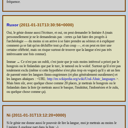
fréquence.
Ruxor
(
2011-01-31T13:30:56+0000
)
Oui, le génie donne aussi l'écriture, et oui, on peut demander le linéaire A (mais
personnellement je ne le demanderais pas : certes ça fait faire des progrès à
l'archéologie — du moins si on arrive à se faire prendre au sérieux et à expliquer
comment ça se fait qu'on déchiffre tout ça d'un coup —, et on peut en tirer une
certaine célébrité, mais on risque surtout de trouver que la langue n'est pas très
intéressante une fois connue).
Immae → Ce n'est pas un oubli, c'est juste que je suis moins intéressé a priori par le
hongrois ou le finlandais que par le turc, le tamoul ou le wolof. Surtout qu'il n'est pas
totalement exclu (même si cette hypothèse n'est plus trop en vogue) qu'il y ait un lien
de parenté entre les langues finno-ougriennes (et plus généralement ouraliennes) et
les langues altaïques : <URL:
http://en.wikipedia.org/wiki/Ural-Altaic_languages
>.
Mais bien sûr, avec quelque chose comme 20 places, je mettrais le hongrois ou le
finlandais dans la liste (je mettrais aussi le basque, l'inuktitut, l'indonésien et le zulu,
ou quelque chose comme ça).
Ni (
2011-01-31T13:12:20+0000
)
Si le génie me donne aussi le pouvoir de lire la langue, moi je mettrais au moins le
Linéaire A quelque part dans la liste :-)