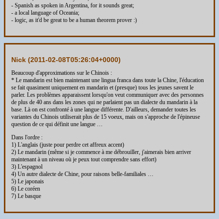
- Spanish as spoken in Argentina, for it sounds great;
- a local language of Oceania;
- logic, as it'd be great to be a human theorem prover :)
Nick (
2011-02-08T05:26:04+0000
)
Beaucoup d'approximations sur le Chinois :
* Le mandarin est bien maintenant une lingua franca dans toute la Chine, l'éducation
se fait quasiment uniquement en mandarin et (presque) tous les jeunes savent le
parler. Les problèmes apparaissent lorsqu'on veut communiquer avec des personnes
de plus de 40 ans dans les zones qui ne parlaient pas un dialecte du mandarin à la
base. Là on est confronté à une langue différente. D'ailleurs, demander toutes les
variantes du Chinois utiliserait plus de 15 voeux, mais on s'approche de l'épineuse
question de ce qui définit une langue …
Dans l'ordre :
1) L'anglais (juste pour perdre cet affreux accent)
2) Le mandarin (même si je commence à me débrouiller, j'aimerais bien arriver
maintenant à un niveau où je peux tout comprendre sans effort)
3) L'espagnol
4) Un autre dialecte de Chine, pour raisons belle-familiales …
5) Le japonais
6) Le coréen
7) Le basque