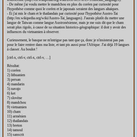
- De même j'ai voulu mettre le mandchou en plus du coréen par curiosité pour
l'hypothèse comme quoi le coréen et le japonais seraient des langues altaïques.
- Et j'ai mis le cham et le thailandais par curiosité pour l'hypothèse Austro-Tai
(http://en.wikipedia.org/wiki/Austro-Tai_languages). J'aurais plutôt du mettre une
langue de Taiwan comme langue Austronésienne, mais je me suis dit que le cham
serait plus rigolo, à cause de sa situation historico-géographique: il doit y avoir des
influences du vietnamien à observer.
Curieusement, le basque ne m'intrigue pas tant que ça, donc je n'insisterai pas pas
pour le faire rentrer dans ma liste, et tant pis aussi pour l'Afrique. J'ai déjà 19 langues
à classer. Au boulot !
[ctrl-x, ctrl-v, ctrl-x, ctrl-v, …]
Résultat:
1) coréen
2) lithuanien
3) persan
4) mandarin
5) navajo
6) ket
7) slovène
8) mandchou
9) vietnamien
10) cham
11) arménien
12) thaïlandais
13) breton
14) tamoul
15) sanscrit