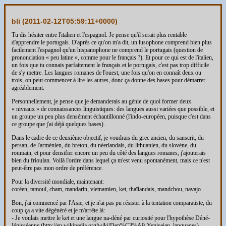
bli (
2011-02-12T05:59:11+0000
)
Tu dis hésiter entre l'italien et l'espagnol. Je pense qu'il serait plus rentable
d'apprendre le portugais. D'après ce qu'on m'a dit, un lusophone comprend bien plus
facilement l'espagnol qu'un hispanophone ne comprend le portugais (question de
prononciation « peu latine », comme pour le français ?). Et pour ce qui est de l'italien,
un fois que tu connais parfaitement le français et le portugais, c'est pas trop difficile
de s'y mettre. Les langues romanes de l'ouest, une fois qu'on en connaît deux ou
trois, on peut commencer à lire les autres, donc ça donne des bases pour démarrer
agréablement.
Personnellement, je pense que je demanderais au génie de quoi former deux
« niveaux » de connaissances linguistiques: des langues aussi variées que possible, et
un groupe un peu plus densément échantillonné (l'indo-européen, puisque c'est dans
ce groupe que j'ai déjà quelques bases).
Dans le cadre de ce deuxième objectif, je voudrais du grec ancien, du sanscrit, du
persan, de l'arménien, du breton, du néerlandais, du lithuanien, du slovène, du
roumain, et pour densifier encore un peu du côté des langues romanes, j'ajouterais
bien du frioulan. Voilà l'ordre dans lequel ça m'est venu spontanément, mais ce n'est
peut-être pas mon ordre de préférence.
Pour la diversité mondiale, maintenant:
coréen, tamoul, cham, mandarin, vietnamien, ket, thaïlandais, mandchou, navajo
Bon, j'ai commencé par l'Asie, et je n'ai pas pu résister à la tentation comparatiste, du
coup ça a vite dégénéré et je m'arrête là:
- Je voulais mettre le ket et une langue na-déné par curiosité pour l'hypothèse Déné-
Iénisséenne (http://en.wikipedia.org/wiki/Den%C3%A9-Yeniseian_languages).