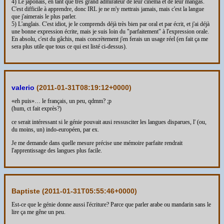
4) Le japonais, en tant que très grand admirateur de leur cinéma et de leur mangas.
C'est difficile à apprendre, donc IRL je ne m'y mettrais jamais, mais c'est la langue
que j'aimerais le plus parler.
5) L'anglais. C'est idiot, je le comprends déjà très bien par oral et par écrit, et j'ai déjà
une bonne expression écrite, mais je suis loin du "parfaitement" à l'expression orale.
En absolu, c'est du gâchis, mais concrètement j'en ferais un usage réel (en fait ça me
sera plus utile que tous ce qui est listé ci-dessus).
valerio
(
2011-01-31T08:19:12+0000
)
«eh puis»… le français, un peu, qdmm? ;p
(hum, ct fait exprès?)
ce serait intéressant si le génie pouvait ausi ressusciter les langues disparues, l' (ou,
du moins, un) indo-européen, par ex.
Je me demande dans quelle mesure précise une mémoire parfaite rendrait
l'apprentissage des langues plus facile.
Baptiste (
2011-01-31T05:55:46+0000
)
Est-ce que le génie donne aussi l'écriture? Parce que parler arabe ou mandarin sans le
lire ça me gêne un peu.