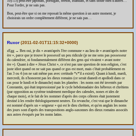
10)-15) peut-être japonais, portugais, breton, irlandais, et sans doute bien d'autres…
Pour l'ordre, je ne sais pas.
Bon, peut-être que si on me reposait la même question à un autre moment, je
choisirais un ordre complètement différent, je ne sais pas…
Ruxor
(
2011-02-01T11:15:32+0000
)
zEgg → Ben oui, je dis « avant/après l'ère commune » au lieu de « avant/après notre
ère », parce que je trouve le possessif un peu ridicule (je ne me sens pas possesseur
du calendrier, ni fondamentalement différent des gens qui vivaient « avant notre
ère »). Quant à dire « Jésus Christ », ce n'est pas une question de non-religion, c'est
juste idiot quand on ne sait pas quand ce gus est mort, mais c'était probablement en
l'an 3 ou 4 (on ne sait même pas avec certitude *s*'il a existé). Quant à lundi, mardi,
mercredi, ils n'honorent pas les dieux romains (ce serait dianedi et apollodi dans ce
cas pour le lundi et le dimanche) mais les planètes : les noms ont été inventés par
Constantin, qui était impressionné par le cycle hebdomadaire des hébreux et chrétiens
(par opposition au système totalement merdique des calendes, nones et ides de
chaque mois), et le fait de les nommer d'après des corps célestes était justement
destiné à les rendre théologiquement neutres. En revanche, c'est vrai que le dimanche
est nommé d'après un « seigneur » qui est le dieu chrétien, et qu'en anglais les noms
des jours sont d'après des transpositions anglo-saxonnes des dieux romains associés
aux astres évoqués par les noms latins.