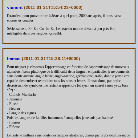
vicnent
(
2011-01-31T15:54:23+0000
)
l'araméen, pour pouvoir dire à Jésus à quel point, 2000 ans après, il nous casse
encore les couilles.
Sérieusement, Fr, En, Cn, In, Es. Le reste du monde devant à peu près être
intelligible dans ces langues, ça suffit.
Immae
(
2011-01-31T15:28:11+0000
)
Pour ma part je classerais l'apprentissage en fonction de l'apprentissage de nouveaux
alphabets / sons plutôt que de la difficulté de la langue ; en particulier je ne donnerais
sans doute aucune langue latine, anglo-saxone, germanique, arabe, dont je pense être
capable d'entendre et reproduire tous les sons et lettres. Il reste donc, par ordre
décroissant de symboles me restant à apprendre (et ayant un intérêt à mes yeux bien
sûr) :
- Chinois Mandarin
- Japonais
- Russe
- Hébreu
- Langue des signes
Puis les langues de familles inconnues / auxquelles je ne suis pas habitué
- Finnois
- Elfique
Le reste je mettrais sans doute des langues aléatoires, disons par ordre décroissant de