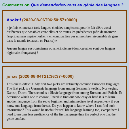
Comments on
Que demanderiez-vous au génie des langues ?
Apokrif
(
2020-08-06T06:50:57+0000
)
« je finis en mettant trois langues choisies simplement pour le fait d'être aussi
différentes que possibles entre elles et de toutes les précédentes (afin de m'ouvrir
l'esprit au sens sapirwhorfien), en étant parlées par un nombre raisonnable de gens
dans le monde (et aussi, en France) »
Aucune langue austronésienne ou amérindienne (dont certaines sont des langues
régionales françaises) ?
jonas (
2020-08-04T21:36:37+0000
)
This one is difficult. My first two picks are definitely common European languages.
The first pick is a Germanic language from among German, Swedish, Norwegian,
Danish, Dutch. The second is a Slavic language from among Russian, and Polish. To
determine which one to choose, I need to find out how easy or hard it is to learn
another language from the set to beginner and intermediate level respectively if you
know one language from the set. Do you happen to know where I can find such
information? This would be useful for real life language learning too, except there I
need to assume less proficiency of the first language than the perfect one that the
genie confers.