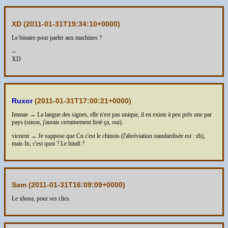
XD (
2011-01-31T19:34:10+0000
)
Le binaire pour parler aux machines ?
--
XD
Ruxor
(
2011-01-31T17:00:21+0000
)
Immae → La langue des signes, elle n'est pas unique, il en existe à peu près une par
pays (sinon, j'aurais certainement listé ça, oui).
vicnent → Je suppose que Cn c'est le chinois (l'abréviation standardisée est : zh),
mais In, c'est quoi ? Le hindi ?
Sam (
2011-01-31T16:09:09+0000
)
Le xhosa, pour ses clics.