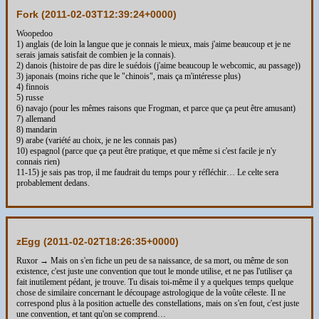
Fork (
2011-02-03T12:39:24+0000
)
Woopedoo
1) anglais (de loin la langue que je connais le mieux, mais j'aime beaucoup et je ne
serais jamais satisfait de combien je la connais).
2) danois (histoire de pas dire le suédois (j'aime beaucoup le webcomic, au passage))
3) japonais (moins riche que le "chinois", mais ça m'intéresse plus)
4) finnois
5) russe
6) navajo (pour les mêmes raisons que Frogman, et parce que ça peut être amusant)
7) allemand
8) mandarin
9) arabe (variété au choix, je ne les connais pas)
10) espagnol (parce que ça peut être pratique, et que même si c'est facile je n'y
connais rien)
11-15) je sais pas trop, il me faudrait du temps pour y réfléchir… Le celte sera
probablement dedans.
zEgg (
2011-02-02T18:26:35+0000
)
Ruxor → Mais on s'en fiche un peu de sa naissance, de sa mort, ou même de son
existence, c'est juste une convention que tout le monde utilise, et ne pas l'utiliser ça
fait inutilement pédant, je trouve. Tu disais toi-même il y a quelques temps quelque
chose de similaire concernant le découpage astrologique de la voûte céleste. Il ne
correspond plus à la position actuelle des constellations, mais on s'en fout, c'est juste
une convention, et tant qu'on se comprend…