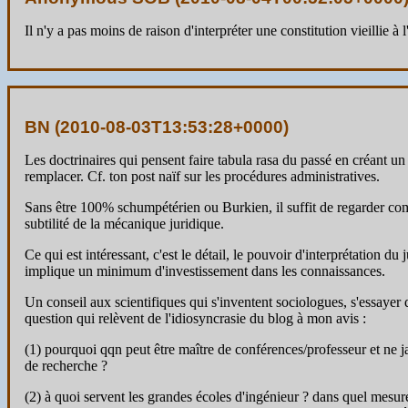
Il n'y a pas moins de raison d'interpréter une constitution vieillie à
BN (
2010-08-03T13:53:28+0000
)
Les doctrinaires qui pensent faire tabula rasa du passé en créant un 
remplacer. Cf. ton post naïf sur les procédures administratives.
Sans être 100% schumpétérien ou Burkien, il suffit de regarder co
subtilité de la mécanique juridique.
Ce qui est intéressant, c'est le détail, le pouvoir d'interprétation d
implique un minimum d'investissement dans les connaissances.
Un conseil aux scientifiques qui s'inventent sociologues, s'essayer d
question qui relèvent de l'idiosyncrasie du blog à mon avis :
(1) pourquoi qqn peut être maître de conférences/professeur et ne ja
de recherche ?
(2) à quoi servent les grandes écoles d'ingénieur ? dans quel mesure 