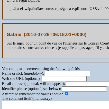
Un vrai régal logique.
http://caselaw.lp.findlaw.com/scripts/getcase.pl?court=US&vol=
Gabriel (
2010-07-26T06:18:01+0000
)
Sur le sujet, pour un point de vue de l'intérieur sur le Conseil Con
minoritaires, entre autres choses ; je rappelle au passage qu'il y a s
You can post a comment using the following fields:
Name or nick (
mandatory
):
Web site URL (optional):
Email address (optional, will not appear):
Identifier phrase (optional, see below):
Attempt to remember the values above?
The comment itself (
mandatory
):