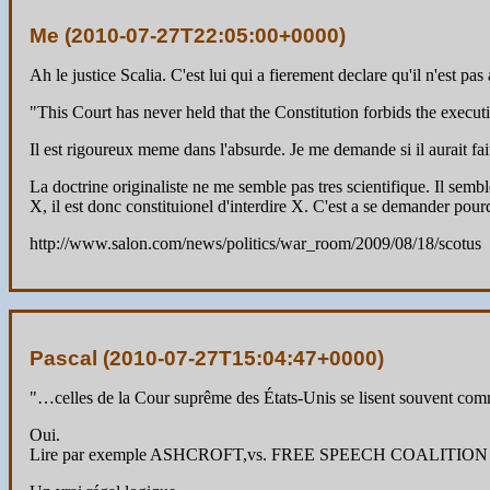
Me (
2010-07-27T22:05:00+0000
)
Ah le justice Scalia. C'est lui qui a fierement declare qu'il n'est p
"This Court has never held that the Constitution forbids the executio
Il est rigoureux meme dans l'absurde. Je me demande si il aurait fa
La doctrine originaliste ne me semble pas tres scientifique. Il sembl
X, il est donc constituionel d'interdire X. C'est a se demander pourq
http://www.salon.com/news/politics/war_room/2009/08/18/scotus
Pascal (
2010-07-27T15:04:47+0000
)
"…celles de la Cour suprême des États-Unis se lisent souvent comme
Oui.
Lire par exemple ASHCROFT,vs. FREE SPEECH COALITION qui annul