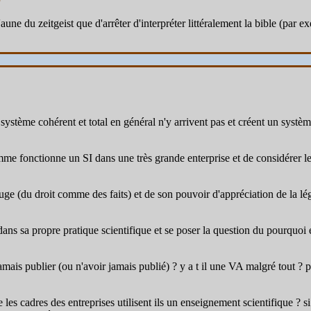
 l'aune du zeitgeist que d'arrêter d'interpréter littéralement la bible (par
système cohérent et total en général n'y arrivent pas et créent un système
mme fonctionne un SI dans une très grande enterprise et de considérer l
u juge (du droit comme des faits) et de son pouvoir d'appréciation de la lé
ans sa propre pratique scientifique et se poser la question du pourquoi e
mais publier (ou n'avoir jamais publié) ? y a t il une VA malgré tout ? 
les cadres des entreprises utilisent ils un enseignement scientifique ? si