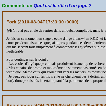
Comments on
Quel est le rôle d'un juge ?
Fork (
2010-08-04T17:33:30+0000
)
@BN : J'ai pas envie de rentrer dans un débat compliqué, mais j
Je fais en ce moment un stage d'école d'ingé à bac+4 en R&D, et je 
concepts / connaissances que j'ai appris pendant ces deux dernières
qui me servent tout simplement à comprendre les systèmes sur lesque
négligeable.
Pour continuer sur le point :
- Les écoles d'ingé que je connais produisent beaucoup de recherc
- Mes copains de promo et moi-même ne somment pas entrés en école
technique. Même ceux qui s'orientent vers les métiers les moins tech
- Je veux pas jouer sur les mots et je ne chercherai pas à définir u
bon), donc je suis très incertain quant à la pertinence de la propo
Anonymous SOB (
2010-08-04T00:52:05+0000