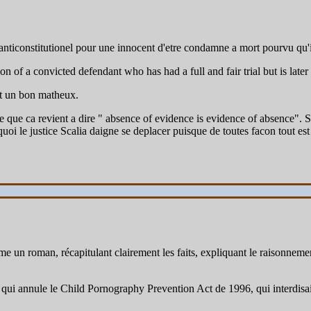
as anticonstitutionel pour une innocent d'etre condamne a mort pourvu qu'i
n of a convicted defendant who has had a full and fair trial but is later 
it un bon matheux.
e que ca revient a dire " absence of evidence is evidence of absence". Si r
uoi le justice Scalia daigne se deplacer puisque de toutes facon tout est 
 un roman, récapitulant clairement les faits, expliquant le raisonnemen
e le Child Pornography Prevention Act de 1996, qui interdisait ju