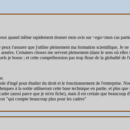
e veux quand même rapidement donner mon avis sur <ego>mon cas partic
peux t'assurer que j'utilise pleinement ma formation scientifique. Je ne
 années. Certaines choses me servent pleinement (dans le sens où elles s
ls je bosse ; et cette compréhension pas trop floue de la globalité de l
he.
 d'ingé pour étudier du droit et le fonctionnement de l'entreprise. N
niques à la sortie utiliseront cette base technique en partie, et plus qu
n cadre (aussi parce que je m'en fiche), mais il est certain que beaucoup
sition "qui compte beaucoup plus pour les cadres"
)