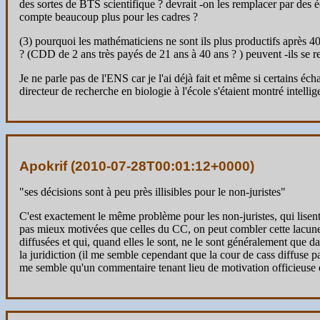
des sortes de BTS scientifique ? devrait -on les remplacer par des éc
compte beaucoup plus pour les cadres ?
(3) pourquoi les mathématiciens ne sont ils plus productifs après 40
? (CDD de 2 ans très payés de 21 ans à 40 ans ? ) peuvent -ils se r
Je ne parle pas de l'ENS car je l'ai déjà fait et même si certains éc
directeur de recherche en biologie à l'école s'étaient montré intelli
Apokrif (
2010-07-28T00:01:12+0000
)
"ses décisions sont à peu près illisibles pour le non-juristes"
C'est exactement le même problème pour les non-juristes, qui lisent
pas mieux motivées que celles du CC, on peut combler cette lacune,
diffusées et qui, quand elles le sont, ne le sont généralement que da
la juridiction (il me semble cependant que la cour de cass diffuse p
me semble qu'un commentaire tenant lieu de motivation officieuse e