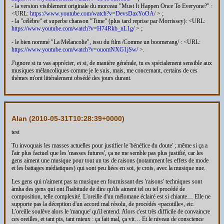
- la version visiblement originale du morceau "Must It Happen Once To Everyone?" :
<URL:
https://www.youtube.com/watch?v=DevsDaxYoOA/
> ;
- la "célèbre" et superbe chanson "Time" (plus tard reprise par Morrissey): <URL:
https://www.youtube.com/watch?v=H74Rkb_nL1g/
> ;
- le bien nommé "La Mélancolie", issu du film /Comme un boomerang/ : <URL:
https://www.youtube.com/watch?v=ouomNXG1jSw/
>.
J'ignore si tu vas apprécier, et si, de manière générale, tu es spécialement sensible aux
musiques mélancoliques comme je le suis, mais, me concernant, certains de ces
thèmes m'ont littéralement obsédé des jours durant.
Alan (
2010-05-31T10:28:39+0000
)
test
Tu invoquais les masses actuelles pour justifier le 'bénéfice du doute' ; même si ça a
l'air plus factuel que les 'masses futures', ça ne me semble pas plus justifié, car les
gens aiment une musique pour tout un tas de raisons (notamment les effets de mode
et les battages médiatiques) qui sont peu liées en soi, je crois, avec la musique nue.
Les gens qui n'aiment pas ta musique en fournissant des 'raisons' techniques sont
àmha des gens qui ont l'habitude de dire qu'ils aiment tel ou tel procédé de
composition, telle complexité. L'oreille d'un mélomane éclairé est si chiante… Elle ne
supporte pas la déception d'un accord mal résolu, de procédés «pacotille», etc.
L'oreille soulève alors le 'manque' qu'il entend. Alors c'est très difficile de convaincre
ces oreilles, et tant pis, tant mieux : ça fait mal, ça vit… Et le niveau de conscience