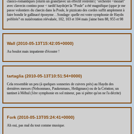
clasico-romantiques (sturm un grand)avec un effectif restreint ( "orchestre <mozart"
avec clavecin contino pour < tardif haydn)et la "Poule" a été magnifique (qque je me
passe volontiers du claecin dans la Poule, le pizzicato des cordes suffit amplement à
faire bondir le gallinacé éponyme…Sondage: quelle est votre symphonie de Haydn
préférée? en nuùérotation réévaluée, 102, 103 et 104 mais j'aime bien 88, 955 et 98
Wall (
2010-05-13T15:42:05+0000
)
Au boulot mais impatiente d'écouter !
tartaglia (
2010-05-13T10:51:54+0000
)
Cela ressemble un peu (à quelques sonneries de cuivres près) au Haydn des
dernières messes (Nelsonmass, Paukenmass, Heiligmass) ou de la Création; un
tantinet à Méhul (1ère symphonie en sol mineur, pas si piètre qu'on ne l'a décrite)
Fork (
2010-05-13T05:24:41+0000
)
Ah oui, pas mal du tout comme musique.