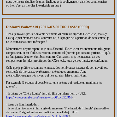
nous permettre d'utiliser le gras, l'italique et le soulignement dans les commentaires,
ou bien c'est un merdier inextricable en vue ?
Richard Wakefield (
2016-07-01T06:14:32+0000
)
Tiens, je n'avais pas le souvenir de t'avoir vu écrire au sujet de Delerue ici, mais ça
n'est que peu étonnant dans la mesure où, à l'époque de la parution de cette entrée, je
ne le connaissais moi-même pas !
Manquement depuis réparé, et je suis d'accord : Delerue est assurément un très grand
compositeur, et est d'ailleurs reconnu comme tel (hormis par certains puristes — qu'il
ne faut jamais écouter, c'est bien connu). C'est aussi, si je ne m'abuse, un des
compositeurs les plus prolifiques du XXe siècle, toux genres musicaux confondus.
Celle que je préfère et connais le mieux, des nombreuses facettes de son travail, est
constituée de morceaux extrêmement mélodiques empreints d'une
mélancolie/nostalgie très vives, qui ne sauraient laisser indifférent.
Par exemple (à écouter si possible sur un système qui restitue un minimum les
graves) :
- le thème de "Chère Louise" issu du film du même nom : <URL:
https://www.youtube.com/watch?v=lBOP8XCR69M
> ;
- issus du film /Interlude/ :
- la version récemment réarrangée du morceau "The Interlude Triangle" (impossible
de trouver l'original en bonne qualité sur YouTube) : <URL:
https://www.youtube.com/watch?v=oSTF0hrr038/
> ;