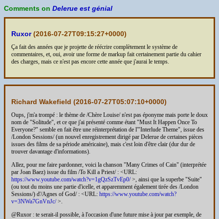
Comments on
Delerue est génial
Ruxor
(
2016-07-27T09:15:27+0000
)
Ça fait des années que je projette de réécrire complètement le système de
commentaires, et, oui, avoir une forme de markup fait certainement partie du cahier
des charges, mais ce n'est pas encore cette année que j'aurai le temps.
Richard Wakefield (
2016-07-27T05:07:10+0000
)
Oups, j'm'a trompé : le thème de /Chère Louise/ n'est pas éponyme mais porte le doux
nom de "Solitude", et ce que j'ai présenté comme étant "Must It Happen Once To
Everyone?" semble en fait être une réinterprétation de l'"Interlude Theme", issue des
/London Sessions/ (un nouvel enregistrement dirigé par Delerue de certaines pièces
issues des films de sa période américaine), mais c'est loin d'être clair (dur dur de
trouver davantage d'informations).
Allez, pour me faire pardonner, voici la chanson "Many Crimes of Cain" (interprétée
par Joan Baez) issue du film /To Kill a Priest/ : <URL:
https://www.youtube.com/watch?v=1gQzSzTvEp0/
>, ainsi que la superbe "Suite"
(ou tout du moins une partie d'icelle, et apparemment également tirée des /London
Sessions/) d'/Agnes of God/ : <URL:
https://www.youtube.com/watch?
v=3NWa7GnVnJc/
>.
@Ruxor : te serait-il possible, à l'occasion d'une future mise à jour par exemple, de