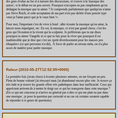
des gens évolue au fur et à mesure des discussions, et s'ouvre à la 'musique des
autres', si le débat est un peu ouvert. Pourquoi n'acceptes-tu pas simplement qu'on
dédaigne la musique que tu aimes ? Je comprends parfaitement que quelqu'un n'aime
pas Steve Reich, et cette acceptation de ma part n'est pas tâchée d'une pensée type
«moi je l'aime parce que je le vaux bien !».
Pour moi, l'important c'est de vivre à fond : aller écouter la musique qu'on aime, la
laisser nous imprégner, etc. En soi, la musique, ce n'est pas grand chose, c'est les
gens qui l'écoutent et la vivent qui la sculptent. Je préfèrerais que tu me dises
pourquoi tu aimes Vangelis et ce que tu fais pour la vivre que pourquoi il est
inadmissible que je dise que c'est un «petit divertissement pour les masses peu
éduquées» (ce que personne n'a dit),. À force de parler au niveau méta, on n'a plus
assez de matière pour parler musique.
Raleur (
2010-05-27T12:52:05+0000
)
La première fois j'avais réussi à écouter plusieurs minutes, en me forçant un peu.
Plein de bonne volonté j'ai réessayé mais j'ai abandonné encore plus vite. Je trouve ça
très fade et je trouve les grands effets très pathétiques dans leur inefficacité. Ceux qui
apprécient arrivent-ils à mettre le doigt sur ce qui les transporte dans cette musique ?
(En ce qui me concerne je n'arrive en général pas à dire ce qui me plait ou pas dans
une musique ; je pose la question par curiosité et au cas où certains seraient capable
de répondre à ce genre de questions).