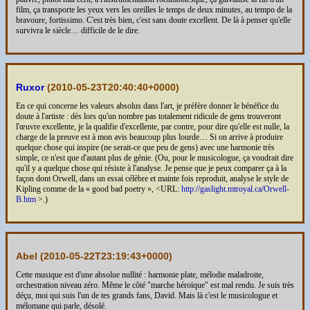
film, ça transporte les yeux vers les oreilles le temps de deux minutes, au tempo de la
bravoure, fortissimo. C'est très bien, c'est sans doute excellent. De là à penser qu'elle
survivra le siècle… difficile de le dire.
Ruxor
(
2010-05-23T20:40:40+0000
)
En ce qui concerne les valeurs absolus dans l'art, je préfère donner le bénéfice du
doute à l'artiste : dès lors qu'un nombre pas totalement ridicule de gens trouveront
l'œuvre excellente, je la qualifie d'excellente, par contre, pour dire qu'elle est nulle, la
charge de la preuve est à mon avis beaucoup plus lourde… Si on arrive à produire
quelque chose qui inspire (ne serait-ce que peu de gens) avec une harmonie très
simple, ce n'est que d'autant plus de génie. (Ou, pour le musicologue, ça voudrait dire
qu'il y a quelque chose qui résiste à l'analyse. Je pense que je peux comparer ça à la
façon dont Orwell, dans un essai célèbre et mainte fois reproduit, analyse le style de
Kipling comme de la « good bad poetry », <URL:
http://gaslight.mtroyal.ca/Orwell-
B.htm
>.)
Abel (
2010-05-22T23:19:43+0000
)
Cette musique est d'une absolue nullité : harmonie plate, mélodie maladroite,
orchestration niveau zéro. Même le côté "marche héroïque" est mal rendu. Je suis très
déçu, moi qui suis l'un de tes grands fans, David. Mais là c'est le musicologue et
mélomane qui parle, désolé.