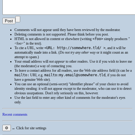
Comments will not appear until they have been reviewed by the moderator.
Deleting comments is not supported. Please think before you post.
HTML
is not allowed in content or elsewhere (writing
<foo>
simply produces
<foo>
in the text).
To cite a
URL
, write
<URL: http://somewhere.tld/ >
, and it will be
automatically made into a link. (
Do not try any other way
or it might count as an
attempt to spam.)
Your email address will
not appear
to other readers. Use it if you wish to leave me
(the moderator) a way of contacting you.
To leave a contact address for all readers, use the Web site address field (it can be a
mailto:
URI
, e.g.
mailto:my.email@somewhere.tld
, if you do not
have a genuine Web site).
You can use an optional (semi-secret) “identifier phrase” of your choice to avoid
identity stealing: it will not appear except to the moderator, who can use it to detect
obvious usurpations. Don't rely seriously on this, however.
Use the last field to enter any other kind of comments for the moderator's eyes
only.
Recent comments
⚙
← Click for site settings