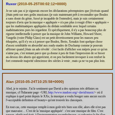
Ruxor
(
2010-05-25T00:02:12+0000
)
Je ne sais pas si je signerais encore les déclarations péremptoires que j'écrivais quand
j'étais petit sur mes goûts musicaux (je suis maintenant prêt à reconnaître que Boulez
a sans doute du génie, fussé-je incapable de l'entendre), mais je suis certainement
toujours d'avis que la musique « appliquée » n'a pas plus à rougir d'être « appliquée »
que les mathématiques appliquées du dédain semblable avec lequel certains
mathématiciens purs les regardent. Et spécifiquement, il n'y a pas beaucoup plus de
rigueur intellectuelle à penser que la musique de John Williams, Howard Shore,
Vangelis (voire Philip Glass) est un petit divertissement pour les masses peu
éduquées, qu'il n'y en a à penser que Boulez, Berio, Xenakis font quelque chose
d'assez semblable en absurdité aux ready-mades de Duchamp comme je pouvais
affirmer quand j'étais un ado révolté : c'est facile d'afficher son mépris pour ce qu'on
n'aime pas, c'est tentant parce que ça donne à peu de frais l'impression de se hisser
au-dessus des ahuris qui apprécient, et on peu facilement invoquer à son renfort la
fort commode majorité silencieuse des siècles à venir ; mais ça ne va pas plus loin.
Alan (
2010-05-24T10:25:58+0000
)
Abel, je te rejoins. J'ai le sentiment que David a des opinions très définies en
musique, cf l'hilarante page <URL:
http://www.madore.org/~david/music/
> où il
explique à quel point depuis le XXe, la musique a voulu bouger sans aucun succès
l'«acceptable definition of beauty» qu'ont trouvée les classiques.
En tout cas, cette musique remplit à mon goût très bien son rôle, alors elle n'est pas
que mauvaise… C'est de la 'musique appliquée' : c'est une musique de film. C'est
pauvre, plutôt mal écrit, à l'instrumentation rocambolesque, ça galvanise la fin d'un