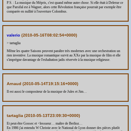
P.S. : La musique du Mépris, c'est quand même autre chose. Si elle était à Delerue ce
que Parsifal est à Wagner, alors cette Révolution française pourrait par exemple être
comparée en nullité à l'ouverture Colombus.
valerio
(
2010-05-16T08:02:54+0000
)
> tartaglia
Même les quatre Saisons peuvent paraître très modernes avec une orchestration un
rien inventive. La musique romantique survit au XXe par la musique de film et elle
s'imprègne davantage de l'exhaltation jadis réservée à la musique religieuse.
Arnaud (
2010-05-14T19:15:16+0000
)
Il est aussi le compositeur de la musique de Jules et Jim…
tartaglia (
2010-05-13T23:09:30+0000
)
Et peut-être Gossec et <lessueur… maître de Berlioz…
En 1986 j'ai entendu W Christie avec le National de Lyon donner des pièces plutôt