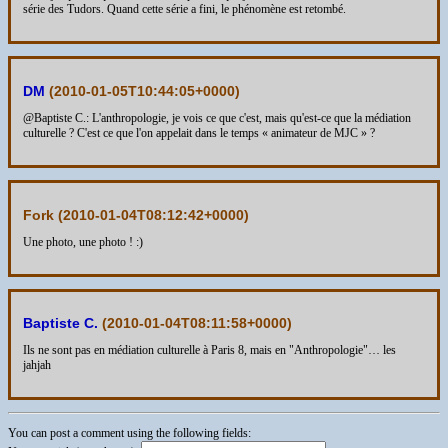
série des Tudors. Quand cette série a fini, le phénomène est retombé.
DM
(
2010-01-05T10:44:05+0000
)
@Baptiste C.: L'anthropologie, je vois ce que c'est, mais qu'est-ce que la médiation
culturelle ? C'est ce que l'on appelait dans le temps « animateur de MJC » ?
Fork (
2010-01-04T08:12:42+0000
)
Une photo, une photo ! :)
Baptiste C.
(
2010-01-04T08:11:58+0000
)
Ils ne sont pas en médiation culturelle à Paris 8, mais en "Anthropologie"… les
jahjah
You can post a comment using the following fields: