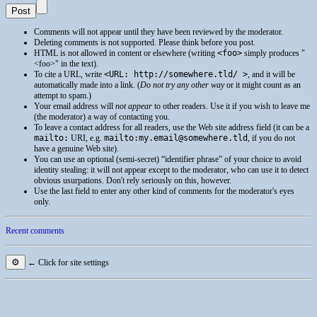
Comments will not appear until they have been reviewed by the moderator.
Deleting comments is not supported. Please think before you post.
HTML
is not allowed in content or elsewhere (writing
<foo>
simply produces
<foo>
in the text).
To cite a
URL
, write
<URL: http://somewhere.tld/ >
, and it will be
automatically made into a link. (
Do not try any other way
or it might count as an
attempt to spam.)
Your email address will
not appear
to other readers. Use it if you wish to leave me
(the moderator) a way of contacting you.
To leave a contact address for all readers, use the Web site address field (it can be a
mailto:
URI
, e.g.
mailto:my.email@somewhere.tld
, if you do not
have a genuine Web site).
You can use an optional (semi-secret) “identifier phrase” of your choice to avoid
identity stealing: it will not appear except to the moderator, who can use it to detect
obvious usurpations. Don't rely seriously on this, however.
Use the last field to enter any other kind of comments for the moderator's eyes
only.
Recent comments
⚙
← Click for site settings