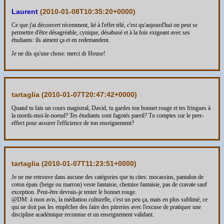
Laurent
(
2010-01-08T10:35:20+0000
)
Ce que j'ai découvert récemment, lié à l'effet télé, c'est qu'aujourd'hui on peut se
permettre d'être désagréable, cynique, désabusé et à la fois exigeant avec ses
étudiants: ils aiment ça et en redemandent.
Je ne dis qu'une chose: merci dr House!
tartaglia (
2010-01-07T20:47:42+0000
)
Quand tu fais un cours magistral, David, tu gardes ton bonnet rouge et tes fringues à
la mords-moi-le-noeud? Tes étudiants sont fagotés pareil? Tu comptes sur le peer-
effect pour assurer l'efficience de ton enseignement?
tartaglia (
2010-01-07T11:23:51+0000
)
Je ne me retrouve dans aucune des catégories que tu cites: mocassins, pantalon de
coton épais (beige ou marron) veste fantaisie, chemise fantaisie, pas de cravate sauf
exception. Peut-être devrais-je tenter le bonnet rouge.
@DM: à mon avis, la médiation culturelle, c'est un peu ça, mais en plus sublimé, ce
qui ne doit pas les empêcher des faire des pitreries avec l'excuse de pratiquer une
discipline académique reconnue et un enseignement validant.