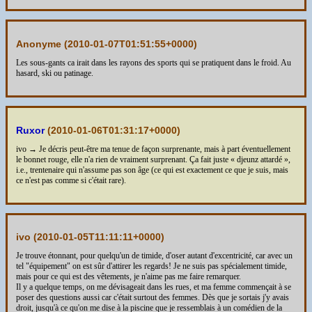
Anonyme (
2010-01-07T01:51:55+0000
)
Les sous-gants ca irait dans les rayons des sports qui se pratiquent dans le froid. Au
hasard, ski ou patinage.
Ruxor
(
2010-01-06T01:31:17+0000
)
ivo → Je décris peut-être ma tenue de façon surprenante, mais à part éventuellement
le bonnet rouge, elle n'a rien de vraiment surprenant. Ça fait juste « djeunz attardé »,
i.e., trentenaire qui n'assume pas son âge (ce qui est exactement ce que je suis, mais
ce n'est pas comme si c'était rare).
ivo (
2010-01-05T11:11:11+0000
)
Je trouve étonnant, pour quelqu'un de timide, d'oser autant d'excentricité, car avec un
tel "équipement" on est sûr d'attirer les regards! Je ne suis pas spécialement timide,
mais pour ce qui est des vêtements, je n'aime pas me faire remarquer.
Il y a quelque temps, on me dévisageait dans les rues, et ma femme commençait à se
poser des questions aussi car c'était surtout des femmes. Dès que je sortais j'y avais
droit, jusqu'à ce qu'on me dise à la piscine que je ressemblais à un comédien de la