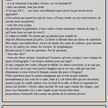
- et si je retournais à ma place, m'sieur, on s'en tiendrait là?
- dans une minute, mais pas avant.
-C'est que, Dr C… vos cours sont tellement super qu'on n'a pas besoin de les
apprendre!
(c'est surtout que quand un sujet de cours, à l'exam, tombe sur mes interventions, ils
ont des notes inespérées)
- vous êtes trop sympa.
(de génération en génération, à leurs cadres et leurs moniteurs: obtenez de régis C…
qu'il nous fasse un max de cours!)
Le calme est rétabli. Ne restent que qq minutes pour remplir les
objectifs.Heureusement j'ai prévu. La dictée se déroule dans un silence de cathédrale.
Mes mains sont multicolores, à force de manier des craies de couleurs, pour dessiner
les os, les artères, les veines, les viscères, les lymphatiques.
Restent encore 5' pour les questions. Pas de questions.
- Vous êtes sûrs?
- Juste une chose, m'sieur, il paraît qu'à l'examen, qd vous corrigez, vous comptez les
fautes d'orthographe. C'est moins combien pour une faute?
Et moi, rangeant mes craies, effaçant le tableau: les autres correcteurs, je ne sais pas.
Si c'est moi, est-ce que vous pouvez imaginer que je ne vous colle pas une note
éliminatoire si vous écrivez le français comme des porcs à l'engrais?
Petite expérience pour les jeunes enseignants qui se font un peu chahuter
(normalement je suis sorti de ce cadre, mais il y a de fortes têtes qui me cherchent):
quand ça part en couille, mettez-vous au fond de la salle, et dictez en regardant les
jeunes par derrière. Cela les calme aussitôt. Ils sont sages comme des images, sauf
pour vous demander s'il y a une virgule ou pas besoin entre deux
propositions.J'interprète cela comme une phobie de la sodomie passive.