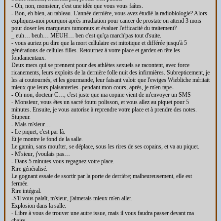
- Oh, non, monsieur, c'est une idée que vous vous faîtes.
- Bon, eh bien, au tableau. L'année dernière, vous avez étudié la radiobiologie? Alors
expliquez-moi pourquoi après irradiation pour cancer de prostate on attend 3 mois
pour doser les marqueurs tumoraux et évaluer l'efficacité du traitement?
_ euh… beuh… MEUH… ben c'est qu'ça march'pas tout d'suite.
- vous auriez pu dire que la mort cellulaire est mitotique et différée jusqu'à 5
générations de cellules filles. Retournez à votre place et gardez en tête les
fondamentaux.
Deux mecs qui se prennent pour des athlètes sexuels se racontent, avec force
ricanements, leurs exploits de la dernière folle nuit des infirmières. Subrepticement, je
les ai coutournés, et les gourmande, leur faisant valoir que l'ewiges Wiebliche méritait
mieux que leurs plaisanteries -pendant mon cours, après, je m'en tape-
- Oh non, docteur C…, c'est juste que ma copine vient de m'envoyer un SMS
- Monsieur, vous êtes un sacré foutu polisson, et vous allez au piquet pour 5
minutes. Ensuite, je vous autorise à reprendre votre place et à prendre des notes.
Stupeur.
- Mais m'sieur…
- Le piquet, c'est par là.
Et je montre le fond de la salle.
Le gamin, sans moufter, se déplace, sous les rires de ses copains, et va au piquet.
- M'sieur, j'voulais pas…
- Dans 5 minutes vous regagnez votre place.
Rire généralisé.
Le gognant essaie de ssortir par la porte de derrière; malheureusement, elle est
fermée.
Rire intégral.
-S'il vous palaît, m'sieur, j'aimerais mieux m'en aller.
Explosion dans la salle.
- Libre à vous de trouver une autre issue, mais il vous faudra passer devant ma
chaire.