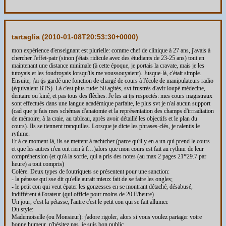
tartaglia (
2010-01-08T20:53:30+0000
)
mon expérience d'enseignant est plurielle: comme chef de clinique à 27 ans, j'avais à
chercher l'effet-pair (sinon j'étais ridicule avec des étudiants de 23-25 ans) tout en
maintenant une distance minimale (à cette époque, je portais la cravate, mais je les
tutoyais et les foudroyais lorsqu'ils me voussouyaient). Jusque-là, c'était simple.
Ensuite, j'ai tjs gardé une fonction de chargé de cours à l'école de manipulateurs radio
(équivalent BTS). Là c'est plus rude: 50 agités, svt frustrés d'avir loupé médecine,
dentaire ou kiné, et pas tous des flèches. Je les ai tjs respectés: mes cours magistraux
sont effectués dans une langue académique parfaite, le plus svt je n'ai aucun support
(cad que je fais mes schémas d'anatomie et la représentation des champs d'irrradiation
de mémoire, à la craie, au tableau, après avoir détaillé les objectifs et le plan du
cours). Ils se tiennent tranquilles. Lorsque je dicte les phrases-clés, je ralentis le
rythme.
Et à ce moment-là, ils se mettent à tachtcher (parce qu'il y en a un qui prend le cours
et que les autres n'en ont rien à f…)alors que mon cours est fait au rythmr de leur
compréhension (et qu'à la sortie, qui a pris des notes (au max 2 pages 21*29.7 par
heure) a tout compris)
Colère. Deux types de foutriquets se présentent pour une sanction:
- la pétasse qui sse dit qu'elle aurait mieux fait de se faire les ongles;
- le petit con qui veut épater les gonzesses en se montrant détaché, désabusé,
indifférent à l'orateur (qui officie pour moins de 20 E/heure)
Un jour, c'est la pétasse, l'autre c'est le petit con qui se fait allumer.
Du style:
Mademoiselle (ou Monsieur): j'adore rigoler, alors si vous voulez partager votre
bonne humeur, n'hésitez pas, je suis bon public.