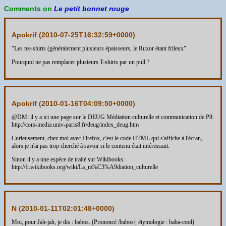
Comments on
Le petit bonnet rouge
Apokrif (
2010-07-25T16:32:59+0000
)
"Les tee-shirts (généralement plusieurs épaisseurs, le Ruxor étant frileux"
Pourquoi ne pas remplacer plusieurs T-shirts par un pull ?
Apokrif (
2010-01-16T04:09:50+0000
)
@DM: il y a ici une page sur le DEUG Médiation culturelle et communication de P8:
http://com-media.univ-paris8.fr/deug/index_deug.htm
Curieusement, chez moi avec Firefox, c'est le code HTML qui s'affiche à l'écran,
alors je n'ai pas trop cherché à savoir si le contenu était intéressant.
Sinon il y a une espèce de traité sur Wikibooks:
http://fr.wikibooks.org/wiki/La_m%C3%A9diation_culturelle
N (
2010-01-11T02:01:48+0000
)
Moi, pour Jah-jah, je dis : babos. (Prononcé /babos/, étymologie : baba-cool)