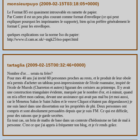
monsieurpuyo (
2009-02-15T03:18:05+0000
)
Le Format B5 est quasiment introuvable en ramette de papier.
Par Contre il est un peu plus courant comme format d'envellope (ce qui peut
expliquer pourquoi les imprimantes le supporte), bien qu'on préfère généralement le
format C pour les envellopes.
quelques explications sur la norme Iso du papier:
http://www.cl.cam.ac.uk/~mgk25/iso-paper.html
tartaglia (
2009-02-15T00:32:46+0000
)
Nombre d'or… serais-tu frère?
Pour mes 40 ans j'ai invité 60 personnes proches au resto, et le produit de leur obole
m'a permis d'acheter un tableau post-impressionniste de l'école roannaise, inspiré de
l'école de Murols (Charreton et autres) figurant des cerisiers au printemps. Il y avait
une construction triangulaire évidente, marquée par le nombre d'or, et à minuit, quand
on m'a offert mon cadeau, devant une assistance qui avait pas mal bu (et moi aussi,
car le Menetou Salon le Saint Julien et le veuve Cliquot n'étaient pas dégueulasses) je
me suis lancé dans une dissertation sur les propriétés de phi. Deux personnes ont
compris et sont absolument persuadées depuis que je suis FM. Ce qui est difficile,
pour des raisons que je garde secrètes.
En tout cas, un brin de maths de base dans un contexte d'hédonisme ne fait de mal à
personne. C'est ce que j'ai appris à fréquenter ton blog, et je t'e rends grâce.