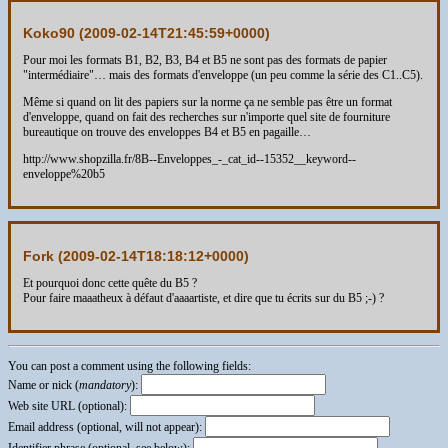
Koko90 (
2009-02-14T21:45:59+0000
)
Pour moi les formats B1, B2, B3, B4 et B5 ne sont pas des formats de papier
"intermédiaire"… mais des formats d'enveloppe (un peu comme la série des C1..C5).
Même si quand on lit des papiers sur la norme ça ne semble pas être un format
d'enveloppe, quand on fait des recherches sur n'importe quel site de fourniture
bureautique on trouve des enveloppes B4 et B5 en pagaille…
http://www.shopzilla.fr/8B--Enveloppes_-_cat_id--15352__keyword--
enveloppe%20b5
Fork (
2009-02-14T18:18:12+0000
)
Et pourquoi donc cette quête du B5 ?
Pour faire maaatheux à défaut d'aaaartiste, et dire que tu écrits sur du B5 ;-) ?
You can post a comment using the following fields:
Name or nick (
mandatory
):
Web site URL (optional):
Email address (optional, will not appear):
Identifier phrase (optional, see below):