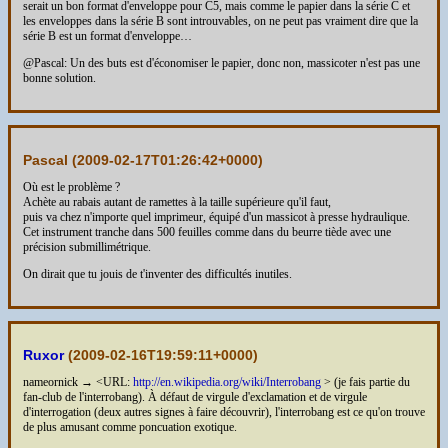
serait un bon format d'enveloppe pour C5, mais comme le papier dans la série C et
les enveloppes dans la série B sont introuvables, on ne peut pas vraiment dire que la
série B est un format d'enveloppe…
@Pascal: Un des buts est d'économiser le papier, donc non, massicoter n'est pas une
bonne solution.
Pascal (
2009-02-17T01:26:42+0000
)
Où est le problème ?
Achète au rabais autant de ramettes à la taille supérieure qu'il faut,
puis va chez n'importe quel imprimeur, équipé d'un massicot à presse hydraulique.
Cet instrument tranche dans 500 feuilles comme dans du beurre tiède avec une
précision submillimétrique.
On dirait que tu jouis de t'inventer des difficultés inutiles.
Ruxor
(
2009-02-16T19:59:11+0000
)
nameornick → <URL:
http://en.wikipedia.org/wiki/Interrobang
> (je fais partie du
fan-club de l'interrobang). À défaut de virgule d'exclamation et de virgule
d'interrogation (deux autres signes à faire découvrir), l'interrobang est ce qu'on trouve
de plus amusant comme poncuation exotique.