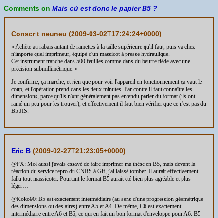
Comments on
Mais où est donc le papier B5 ?
Conscrit neuneu (
2009-03-02T17:24:24+0000
)
« Achète au rabais autant de ramettes à la taille supérieure qu'il faut, puis va chez
n'importe quel imprimeur, équipé d'un massicot à presse hydraulique.
Cet instrument tranche dans 500 feuilles comme dans du beurre tiède avec une
précision submillimétrique. »
Je confirme, ça marche, et rien que pour voir l'appareil en fonctionnement ça vaut le
coup, et l'opération prend dans les deux minutes. Par contre il faut connaître les
dimensions, parce qu'ils n'ont généralement pas entendu parler du format (ils ont
ramé un peu pour les trouver), et effectivement il faut bien vérifier que ce n'est pas du
B5 JIS.
Eric B
(
2009-02-27T21:23:05+0000
)
@FX: Moi aussi j'avais essayé de faire imprimer ma thèse en B5, mais devant la
réaction du service repro du CNRS à Gif, j'ai laissé tomber. Il aurait effectivement
fallu tout massicoter. Pourtant le format B5 aurait été bien plus agréable et plus
léger…
@Koko90: B5 est exactement intermédiaire (au sens d'une progression géométrique
des dimensions ou des aires) entre A5 et A4. De même, C6 est exactement
intermédiaire entre A6 et B6, ce qui en fait un bon format d'enveloppe pour A6. B5