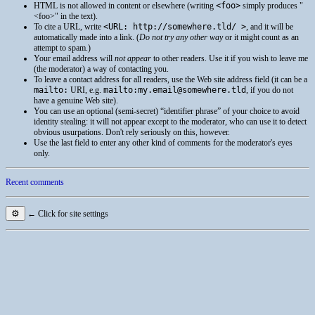
HTML
is not allowed in content or elsewhere (writing
<foo>
simply produces
<foo>
in the text).
To cite a
URL
, write
<URL: http://somewhere.tld/ >
, and it will be
automatically made into a link. (
Do not try any other way
or it might count as an
attempt to spam.)
Your email address will
not appear
to other readers. Use it if you wish to leave me
(the moderator) a way of contacting you.
To leave a contact address for all readers, use the Web site address field (it can be a
mailto:
URI
, e.g.
mailto:my.email@somewhere.tld
, if you do not
have a genuine Web site).
You can use an optional (semi-secret) “identifier phrase” of your choice to avoid
identity stealing: it will not appear except to the moderator, who can use it to detect
obvious usurpations. Don't rely seriously on this, however.
Use the last field to enter any other kind of comments for the moderator's eyes
only.
Recent comments
⚙
← Click for site settings