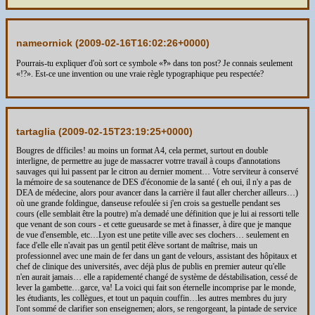
nameornick (
2009-02-16T16:02:26+0000
)
Pourrais-tu expliquer d'où sort ce symbole «‽» dans ton post? Je connais seulement
«!?». Est-ce une invention ou une vraie règle typographique peu respectée?
tartaglia (
2009-02-15T23:19:25+0000
)
Bougres de dfficiles! au moins un format A4, cela permet, surtout en double
interligne, de permettre au juge de massacrer votrre travail à coups d'annotations
sauvages qui lui passent par le citron au dernier moment… Votre serviteur à conservé
la mémoire de sa soutenance de DES d'économie de la santé ( eh oui, il n'y a pas de
DEA de médecine, alors pour avancer dans la carrière il faut aller chercher ailleurs…)
où une grande foldingue, danseuse refoulée si j'en crois sa gestuelle pendant ses
cours (elle semblait être la poutre) m'a demadé une définition que je lui ai ressorti telle
que venant de son cours - et cette gueusarde se met à finasser, à dire que je manque
de vue d'ensemble, etc…Lyon est une petite ville avec ses clochers… seulement en
face d'elle elle n'avait pas un gentil petit élève sortant de maîtrise, mais un
professionnel avec une main de fer dans un gant de velours, assistant des hôpitaux et
chef de clinique des universités, avec déjà plus de publis en premier auteur qu'elle
n'en aurait jamais… elle a rapidementé changé de système de déstabilisation, cessé de
lever la gambette…garce, va! La voici qui fait son éternelle incomprise par le monde,
les étudiants, les collègues, et tout un paquin couffin…les autres membres du jury
l'ont sommé de clarifier son enseignemen; alors, se rengorgeant, la pintade de service