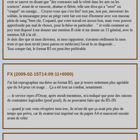
croit se sauver en disant que "des contrastes naît la vérité dans les arts ou les
sciences" avant de se rasseoir, abattue et flétrie, telle une diva qui a "serré" ou
"craqué" un suraigu… Croyez-vous que c'est fini? non pas, non pas, messieurs les
soldats, la musaraigne prise au piège vient fait son tour d'honneur avec son museau
plein de sang:"bien sûr, Coquard, que votre travail est asssez bon, mais vous pouvez
approfondir pas mal de choses, pour la thèse en particulier…" et voilà comment un
jury tout disposé à me donner une mention B cède et me donne un 13 général, avec la
mention AB à la clé…
Je dois dire que ni mon directeur, ni mon rapporteur, n'avaient réellement lu mon
texte et que mon invité (mon patron en médecine) l'avait lu en diagonale…
Tout compte fait, le format B5 est peut-être préférable.
FX (
2009-02-15T14:09:11+0000
)
J'ai fait reprographier ma thèse au format B5, que je trouve nettement plus agréable
que du A4 pour cet usage… Ça a été tout un combat, notamment :
— le service repro d'Orsay, après moult tractations, m'a indiqué que pour des raisons
de contraintes logicielles (pouf pouf), ils ne pouvaient faire que du B5-JIS
— quand je suis venu récupérer mon truc, ils m'ont dit que ça avait pris plus de
temps que prévu, car ils avaient tout imprimé sur du papier A4 et massicoté ensuite
avant de relier