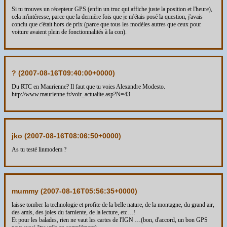
Si tu trouves un récepteur GPS (enfin un truc qui affiche juste la position et l'heure),
cela m'intéresse, parce que la dernière fois que je m'étais posé la question, j'avais
conclu que c'était hors de prix (parce que tous les modèles autres que ceux pour
voiture avaient plein de fonctionnalités à la con).
? (
2007-08-16T09:40:00+0000
)
Du RTC en Maurienne? Il faut que tu voies Alexandre Modesto.
http://www.maurienne.fr/voir_actualite.asp?N=43
jko (
2007-08-16T08:06:50+0000
)
As tu testé linmodem ?
mummy (
2007-08-16T05:56:35+0000
)
laisse tomber la technologie et profite de la belle nature, de la montagne, du grand air,
des amis, des joies du farniente, de la lecture, etc…!
Et pour les balades, rien ne vaut les cartes de l'IGN …(bon, d'accord, un bon GPS