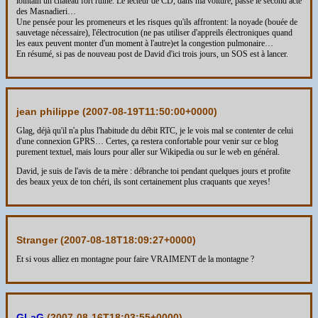
lointain un château fort ruiné. Le lecteur de CD, dans ma voiture, passe le second acte
des Masnadieri…
Une pensée pour les promeneurs et les risques qu'ils affrontent: la noyade (bouée de
sauvetage nécessaire), l'électrocution (ne pas utiliser d'appreils électroniques quand
les eaux peuvent monter d'un moment à l'autre)et la congestion pulmonaire…
En résumé, si pas de nouveau post de David d'ici trois jours, un SOS est à lancer.
jean philippe (
2007-08-19T11:50:00+0000
)
Glag, déjà qu'il n'a plus l'habitude du débit RTC, je le vois mal se contenter de celui
d'une connexion GPRS… Certes, ça restera confortable pour venir sur ce blog
purement textuel, mais lours pour aller sur Wikipedia ou sur le web en général.
David, je suis de l'avis de ta mère : débranche toi pendant quelques jours et profite
des beaux yeux de ton chéri, ils sont certainement plus craquants que xeyes!
Stranger (
2007-08-18T18:09:27+0000
)
Et si vous alliez en montagne pour faire VRAIMENT de la montagne ?
GLaG
(
2007-08-16T18:03:55+0000
)