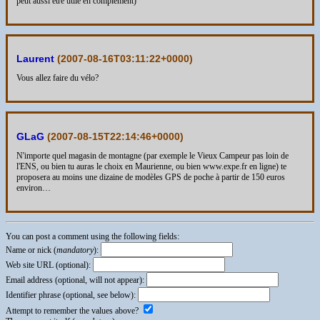
peut aussi être utile en complément)
Laurent
(
2007-08-16T03:11:22+0000
)
Vous allez faire du vélo?
GLaG
(
2007-08-15T22:14:46+0000
)
N'importe quel magasin de montagne (par exemple le Vieux Campeur pas loin de
l'ENS, ou bien tu auras le choix en Maurienne, ou bien www.expe.fr en ligne) te
proposera au moins une dizaine de modèles GPS de poche à partir de 150 euros
environ…
You can post a comment using the following fields:
Name or nick (
mandatory
):
Web site URL (optional):
Email address (optional, will not appear):
Identifier phrase (optional, see below):
Attempt to remember the values above?