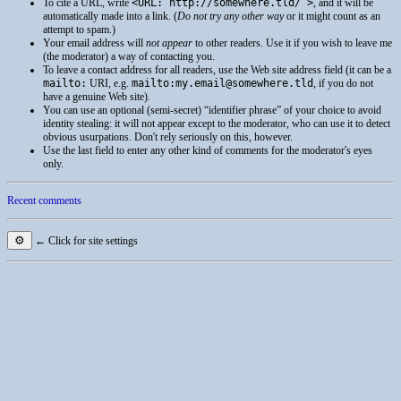
To cite a
URL
, write
<URL: http://somewhere.tld/ >
, and it will be
automatically made into a link. (
Do not try any other way
or it might count as an
attempt to spam.)
Your email address will
not appear
to other readers. Use it if you wish to leave me
(the moderator) a way of contacting you.
To leave a contact address for all readers, use the Web site address field (it can be a
mailto:
URI
, e.g.
mailto:my.email@somewhere.tld
, if you do not
have a genuine Web site).
You can use an optional (semi-secret) “identifier phrase” of your choice to avoid
identity stealing: it will not appear except to the moderator, who can use it to detect
obvious usurpations. Don't rely seriously on this, however.
Use the last field to enter any other kind of comments for the moderator's eyes
only.
Recent comments
⚙
← Click for site settings