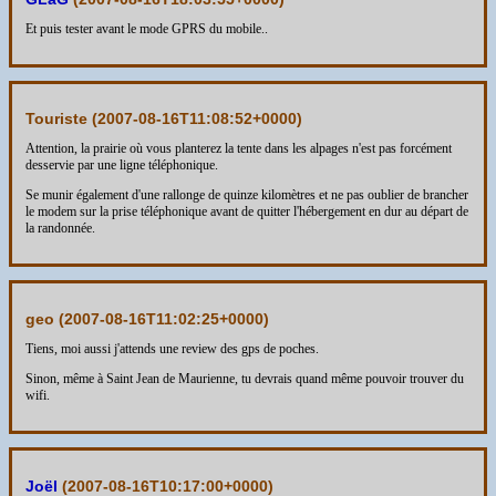
Et puis tester avant le mode GPRS du mobile..
Touriste (
2007-08-16T11:08:52+0000
)
Attention, la prairie où vous planterez la tente dans les alpages n'est pas forcément
desservie par une ligne téléphonique.
Se munir également d'une rallonge de quinze kilomètres et ne pas oublier de brancher
le modem sur la prise téléphonique avant de quitter l'hébergement en dur au départ de
la randonnée.
geo (
2007-08-16T11:02:25+0000
)
Tiens, moi aussi j'attends une review des gps de poches.
Sinon, même à Saint Jean de Maurienne, tu devrais quand même pouvoir trouver du
wifi.
Joël
(
2007-08-16T10:17:00+0000
)