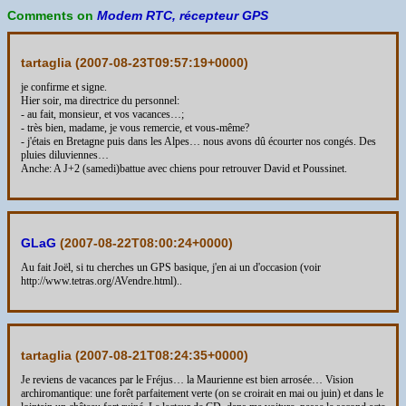
Comments on
Modem RTC, récepteur GPS
tartaglia (
2007-08-23T09:57:19+0000
)
je confirme et signe.
Hier soir, ma directrice du personnel:
- au fait, monsieur, et vos vacances…;
- très bien, madame, je vous remercie, et vous-même?
- j'étais en Bretagne puis dans les Alpes… nous avons dû écourter nos congés. Des
pluies diluviennes…
Anche: A J+2 (samedi)battue avec chiens pour retrouver David et Poussinet.
GLaG
(
2007-08-22T08:00:24+0000
)
Au fait Joël, si tu cherches un GPS basique, j'en ai un d'occasion (voir
http://www.tetras.org/AVendre.html)..
tartaglia (
2007-08-21T08:24:35+0000
)
Je reviens de vacances par le Fréjus… la Maurienne est bien arrosée… Vision
archiromantique: une forêt parfaitement verte (on se croirait en mai ou juin) et dans le