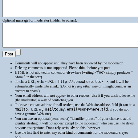
Optional message for moderator (hidden to others):
Comments will not appear until they have been reviewed by the moderator.
Deleting comments is not supported. Please think before you post.
HTML
is not allowed in content or elsewhere (writing
<foo>
simply produces
<foo>
in the text).
To cite a
URL
, write
<URL: http://somewhere.tld/ >
, and it will be
automatically made into a link. (
Do not try any other way
or it might count as an
attempt to spam.)
Your email address will
not appear
to other readers. Use it if you wish to leave me
(the moderator) a way of contacting you.
To leave a contact address for all readers, use the Web site address field (it can be a
mailto:
URI
, e.g.
mailto:my.email@somewhere.tld
, if you do not
have a genuine Web site).
You can use an optional (semi-secret) “identifier phrase” of your choice to avoid
identity stealing: it will not appear except to the moderator, who can use it to detect
obvious usurpations. Don't rely seriously on this, however.
Use the last field to enter any other kind of comments for the moderator's eyes
only.