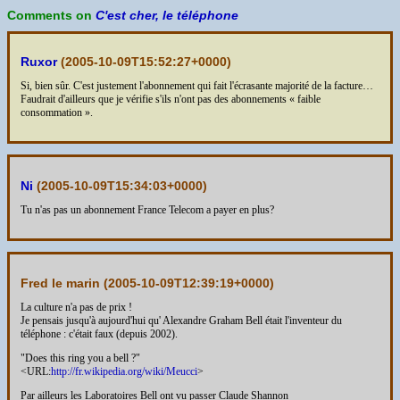
Comments on
C'est cher, le téléphone
Ruxor
(
2005-10-09T15:52:27+0000
)
Si, bien sûr. C'est justement l'abonnement qui fait l'écrasante majorité de la facture…
Faudrait d'ailleurs que je vérifie s'ils n'ont pas des abonnements « faible
consommation ».
Ni
(
2005-10-09T15:34:03+0000
)
Tu n'as pas un abonnement France Telecom a payer en plus?
Fred le marin (
2005-10-09T12:39:19+0000
)
La culture n'a pas de prix !
Je pensais jusqu'à aujourd'hui qu' Alexandre Graham Bell était l'inventeur du
téléphone : c'était faux (depuis 2002).
"Does this ring you a bell ?"
<URL:
http://fr.wikipedia.org/wiki/Meucci
>
Par ailleurs les Laboratoires Bell ont vu passer Claude Shannon