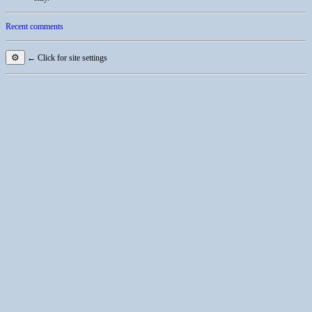
Recent comments
⚙
← Click for site settings