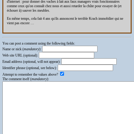
d'internet : pour donner des vaches à lait aux faux managers vrais fonctionnaires
comme ceux qu'on connaît chez nous et aussi retarder la chûte pour essayer de (et
échouer à) sauver les meubles.
En même temps, cela fait 4 ans qu'ils annoncent le terrible Krach immobilier qui ne
vient pas encore …
You can post a comment using the following fields:
Name or nick (
mandatory
):
Web site URL (optional):
Email address (optional, will not appear):
Identifier phrase (optional, see below):
Attempt to remember the values above?
The comment itself (
mandatory
):