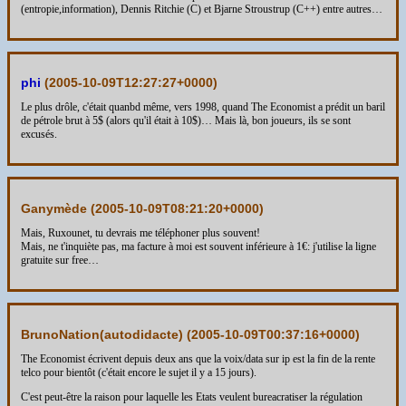
(entropie,information), Dennis Ritchie (C) et Bjarne Stroustrup (C++) entre autres…
phi
(
2005-10-09T12:27:27+0000
)
Le plus drôle, c'était quanbd même, vers 1998, quand The Economist a prédit un baril
de pétrole brut à 5$ (alors qu'il était à 10$)… Mais là, bon joueurs, ils se sont
excusés.
Ganymède (
2005-10-09T08:21:20+0000
)
Mais, Ruxounet, tu devrais me téléphoner plus souvent!
Mais, ne t'inquiète pas, ma facture à moi est souvent inférieure à 1€: j'utilise la ligne
gratuite sur free…
BrunoNation(autodidacte) (
2005-10-09T00:37:16+0000
)
The Economist écrivent depuis deux ans que la voix/data sur ip est la fin de la rente
telco pour bientôt (c'était encore le sujet il y a 15 jours).
C'est peut-être la raison pour laquelle les Etats veulent bureacratiser la régulation