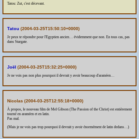
Tatou: Zut, c'est décevant.
Tatou
(
2004-03-25T15:50:10+0000
)
Je peux te répondre pour l'Egyptien ancien… évidemment que non. En tous cas, pas
dans Stargate.
Joël
(
2004-03-25T15:32:25+0000
)
Je ne vois pas non plus pourquoi il devrait y avoir beaucoup d'araméen…
Nicolas (
2004-03-25T12:55:18+0000
)
À propos, le nouveau film de Mel Gibson (The Passion of the Christ) est entièrement
tourné en araméen et en latin.
Pas mal.
(Mais je ne vois pas trop pourquoi il devrait y avoir énormément de latin dedans…)