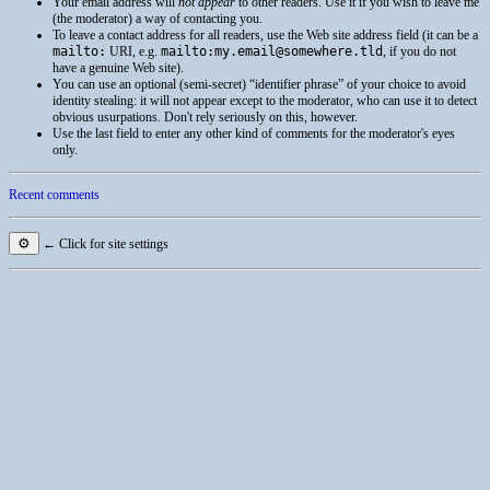
Your email address will
not appear
to other readers. Use it if you wish to leave me
(the moderator) a way of contacting you.
To leave a contact address for all readers, use the Web site address field (it can be a
mailto:
URI
, e.g.
mailto:my.email@somewhere.tld
, if you do not
have a genuine Web site).
You can use an optional (semi-secret) “identifier phrase” of your choice to avoid
identity stealing: it will not appear except to the moderator, who can use it to detect
obvious usurpations. Don't rely seriously on this, however.
Use the last field to enter any other kind of comments for the moderator's eyes
only.
Recent comments
⚙
← Click for site settings