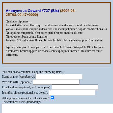
Anonymous Coward #727 (Bix)
(
2004-03-
25T08:00:47+0000
)
Quelques réponses…
Le serial killer, c'est Horus qui prend possession des corps modifiés des new-
yorkais, mais pour lesquels il découvre une incompatibilité : trop de modifications. Si
Nikopol est compatible, c'est parce qu'il n'est pas modifié du tout.
Nikopol s'est battu contre Eugenics.
John est l'ET qui amène Jill sur Terre et lui fait subir la mutation pour l'humaniser.
Après je sais pas. Je sais par contre que dans la Trilogie Nikopol, la BD à l'origine
d'Immortel, beaucoup plus de choses sont expliquées, même si l'histoire est toute
différente.
You can post a comment using the following fields:
Name or nick (
mandatory
):
Web site URL (optional):
Email address (optional, will not appear):
Identifier phrase (optional, see below):
Attempt to remember the values above?
The comment itself (
mandatory
):