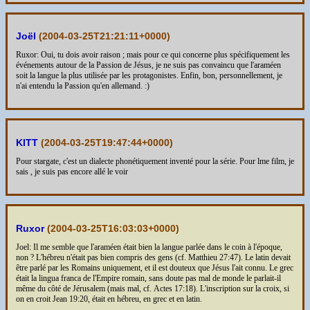
Joël
(
2004-03-25T21:21:11+0000
)
Ruxor: Oui, tu dois avoir raison ; mais pour ce qui concerne plus spécifiquement les
événements autour de la Passion de Jésus, je ne suis pas convaincu que l'araméen
soit la langue la plus utilisée par les protagonistes. Enfin, bon, personnellement, je
n'ai entendu la Passion qu'en allemand. :)
KITT
(
2004-03-25T19:47:44+0000
)
Pour stargate, c'est un dialecte phonétiquement inventé pour la série. Pour lme film, je
sais , je suis pas encore allé le voir
Ruxor
(
2004-03-25T16:03:03+0000
)
Joel: Il me semble que l'araméen était bien la langue parlée dans le coin à l'époque,
non ? L'hébreu n'était pas bien compris des gens (cf. Matthieu 27:47). Le latin devait
être parlé par les Romains uniquement, et il est douteux que Jésus l'ait connu. Le grec
était la lingua franca de l'Empire romain, sans doute pas mal de monde le parlait-il
même du côté de Jérusalem (mais mal, cf. Actes 17:18). L'inscription sur la croix, si
on en croit Jean 19:20, était en hébreu, en grec et en latin.