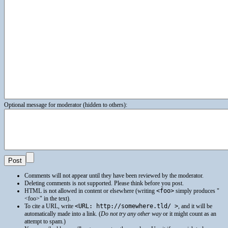
Optional message for moderator (hidden to others):
Comments will not appear until they have been reviewed by the moderator.
Deleting comments is not supported. Please think before you post.
HTML
is not allowed in content or elsewhere (writing
<foo>
simply produces
<foo>
in the text).
To cite a
URL
, write
<URL: http://somewhere.tld/ >
, and it will be
automatically made into a link. (
Do not try any other way
or it might count as an
attempt to spam.)