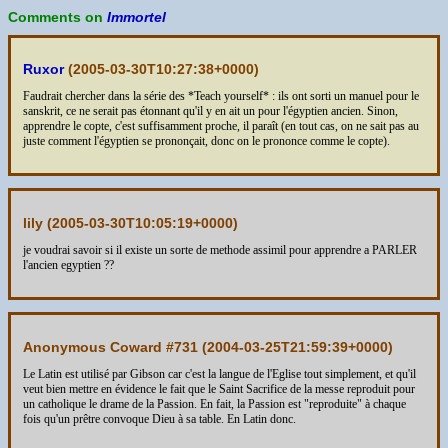
Comments on
Immortel
Ruxor
(
2005-03-30T10:27:38+0000
)
Faudrait chercher dans la série des *Teach yourself* : ils ont sorti un manuel pour le
sanskrit, ce ne serait pas étonnant qu'il y en ait un pour l'égyptien ancien. Sinon,
apprendre le copte, c'est suffisamment proche, il paraît (en tout cas, on ne sait pas au
juste comment l'égyptien se prononçait, donc on le prononce comme le copte).
lily (
2005-03-30T10:05:19+0000
)
je voudrai savoir si il existe un sorte de methode assimil pour apprendre a PARLER
l'ancien egyptien ??
Anonymous Coward #731 (
2004-03-25T21:59:39+0000
)
Le Latin est utilisé par Gibson car c'est la langue de l'Eglise tout simplement, et qu'il
veut bien mettre en évidence le fait que le Saint Sacrifice de la messe reproduit pour
un catholique le drame de la Passion. En fait, la Passion est "reproduite" à chaque
fois qu'un prêtre convoque Dieu à sa table. En Latin donc.