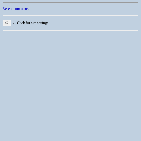
Recent comments
⚙
← Click for site settings