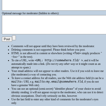
Optional message for moderator (hidden to others):
Comments will not appear until they have been reviewed by the moderator.
Deleting comments is not supported. Please think before you post.
HTML
is not allowed in content or elsewhere (writing
<foo>
simply produces
<foo>
in the text).
To cite a
URL
, write
<URL: http://somewhere.tld/ >
, and it will be
automatically made into a link. (
Do not try any other way
or it might count as an
attempt to spam.)
Your email address will
not appear
to other readers. Use it if you wish to leave me
(the moderator) a way of contacting you.
To leave a contact address for all readers, use the Web site address field (it can be a
mailto:
URI
, e.g.
mailto:my.email@somewhere.tld
, if you do not
have a genuine Web site).
You can use an optional (semi-secret) “identifier phrase” of your choice to avoid
identity stealing: it will not appear except to the moderator, who can use it to detect
obvious usurpations. Don't rely seriously on this, however.
Use the last field to enter any other kind of comments for the moderator's eyes
only.