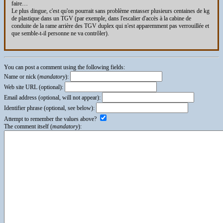
faire…
Le plus dingue, c'est qu'on pourrait sans problème entasser plusieurs centaines de kg
de plastique dans un TGV (par exemple, dans l'escalier d'accès à la cabine de
conduite de la rame arrière des TGV duplex qui n'est apparemment pas verrouillée et
que semble-t-il personne ne va contrôler).
You can post a comment using the following fields:
Name or nick (
mandatory
):
Web site URL (optional):
Email address (optional, will not appear):
Identifier phrase (optional, see below):
Attempt to remember the values above?
The comment itself (
mandatory
):