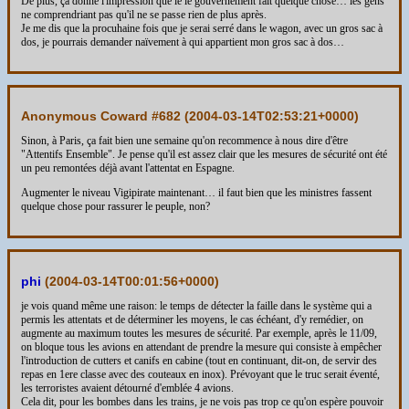
De plus, ça donne l'impression que le le gouvernement fait quelque chose… les gens
ne comprendriant pas qu'il ne se passe rien de plus après.
Je me dis que la procuhaine fois que je serai serré dans le wagon, avec un gros sac à
dos, je pourrais demander naïvement à qui appartient mon gros sac à dos…
Anonymous Coward #682 (
2004-03-14T02:53:21+0000
)
Sinon, à Paris, ça fait bien une semaine qu'on recommence à nous dire d'être
"Attentifs Ensemble". Je pense qu'il est assez clair que les mesures de sécurité ont été
un peu remontées déjà avant l'attentat en Espagne.
Augmenter le niveau Vigipirate maintenant… il faut bien que les ministres fassent
quelque chose pour rassurer le peuple, non?
phi
(
2004-03-14T00:01:56+0000
)
je vois quand même une raison: le temps de détecter la faille dans le système qui a
permis les attentats et de déterminer les moyens, le cas échéant, d'y remédier, on
augmente au maximum toutes les mesures de sécurité. Par exemple, après le 11/09,
on bloque tous les avions en attendant de prendre la mesure qui consiste à empêcher
l'introduction de cutters et canifs en cabine (tout en continuant, dit-on, de servir des
repas en 1ere classe avec des couteaux en inox). Prévoyant que le truc serait éventé,
les terroristes avaient détourné d'emblée 4 avions.
Cela dit, pour les bombes dans les trains, je ne vois pas trop ce qu'on espère pouvoir