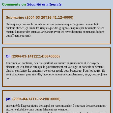
Comments on
Sécurité et attentats
Submarine (
2004-03-20T16:41:12+0000
)
Outre que ça rassure la population et que ça montre que "le gouvernement fait
quelque chose", ça limite les risques que des guignols inspirés par l'exemple ne ser
mettent à monter des attentats artisanaux (voir les revendications et menaces bidons
qui affluent souvent).
Oli
(
2004-03-14T22:14:56+0000
)
Pour moi, au contraire, des flics partout, ça rassure la grand-mère et le citoyen-
électeur, ça leur fait se dire que le gouvernement est là et agit, et donc ils se sentent
plus en confiance. Le sentiment de terreur recule pour beaucoup. Pour les autres, ils
sont simplement plus attentifs, inconsciemment ou consciemment, et ça, c'est toujours
bon.
phi
(
2004-03-14T12:23:50+0000
)
autre intérêt, l'aspect piqûre de rappel: en recommandant à nouveau de faire attention,
etc., on culpabilise ceux qui ne faisaient pas ettention.