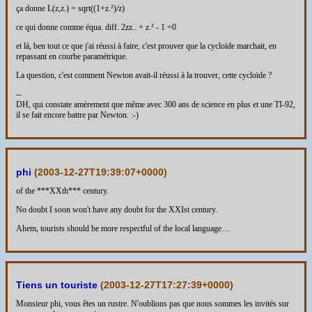
ça donne L(z,z.) = sqrt((1+z.²)/z)
ce qui donne comme équa. diff. 2zz.. + z.² - 1 =0
et là, ben tout ce que j'ai réussi à faire, c'est prouver que la cycloïde marchait, en
repassant en courbe paramétrique.
La question, c'est comment Newton avait-il réussi à la trouver, cette cycloïde ?
--
DH, qui constate amèrement que même avec 300 ans de science en plus et une TI-92,
il se fait encore battre par Newton. :-)
phi
(
2003-12-27T19:39:07+0000
)
of the ***XXth*** century.
No doubt I soon won't have any doubt for the XXIst century.
Ahem, tourists should be more respectful of the local language…
Tiens un touriste
(
2003-12-27T17:27:39+0000
)
Monsieur phi, vous êtes un rustre. N'oublions pas que nous sommes les invités sur