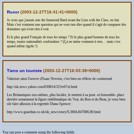
Ruxor
(
2003-12-27T16:41:41+0000
)
Je crois que j'aurais mis the Immortal Bard avant the Lion with the Claw, en fait.
Mais c'est vraiment une question qui ne veut rien dire quand il s'agit de comparer des
domaines qui n'ont rien à voir.
Et le plus grand Français de tous les temps ? Et le plus grand homme de tous les
temps, toutes nationalités confondues ? (Ça ne mène vraiment à rien… mais c'est
quand même rigolo !)
Tiens un touriste
(
2003-12-27T16:03:38+0000
)
Valoriser ainsi l'oeuvre d'Isaac Newton, c'est bien un réflexe de continental
http://uk.news.yahoo.com/030814/323/e67xl.html
Les Britanniques eux-mêmes, plus lucides, le mettent à sa juste -et honorable- place
derrière notamment la figure emblématique du Vrai, du Bon et du Beau, je veux bien
sûr faire allusion à la regrettée Diana Spencer :
http://www.guardian.co.uk/uk_news/story/0,3604,847086,00.html
You can post a comment using the following fields: