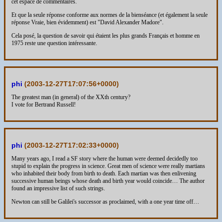
cet espace de commentaires.
Et que la seule réponse conforme aux normes de la bienséance (et également la seule
réponse Vraie, bien évidemment) est "David Alexander Madore".
Cela posé, la question de savoir qui étaient les plus grands Français et homme en
1975 reste une question intéressante.
phi
(
2003-12-27T17:07:56+0000
)
The greatest man (in general) of the XXth century?
I vote for Bertrand Russell!
phi
(
2003-12-27T17:02:33+0000
)
Many years ago, I read a SF story where the human were deemed decidedly too
stupid to explain the progress in science. Great men of science were really martians
who inhabited their body from birth to death. Each martian was then enlivening
successive human beings whose death and birth year would coincide… The author
found an impressive list of such strings.
Newton can still be Galilei's successor as proclaimed, with a one year time off…