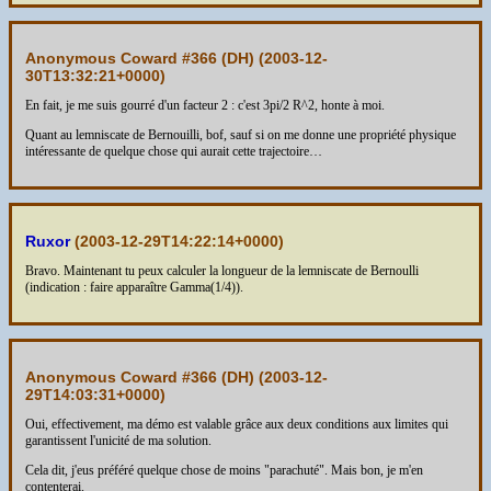
Anonymous Coward #366 (DH) (
2003-12-
30T13:32:21+0000
)
En fait, je me suis gourré d'un facteur 2 : c'est 3pi/2 R^2, honte à moi.
Quant au lemniscate de Bernouilli, bof, sauf si on me donne une propriété physique
intéressante de quelque chose qui aurait cette trajectoire…
Ruxor
(
2003-12-29T14:22:14+0000
)
Bravo. Maintenant tu peux calculer la longueur de la lemniscate de Bernoulli
(indication : faire apparaître Gamma(1/4)).
Anonymous Coward #366 (DH) (
2003-12-
29T14:03:31+0000
)
Oui, effectivement, ma démo est valable grâce aux deux conditions aux limites qui
garantissent l'unicité de ma solution.
Cela dit, j'eus préféré quelque chose de moins "parachuté". Mais bon, je m'en
contenterai.