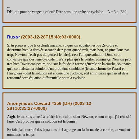
--
DH, qui pour se venger a calculé l'aire sous une arche de cycloïde… A = 3 pi R^2.
Ruxor
(
2003-12-28T15:48:03+0000
)
Si tu prouves que la cycloïde marche, vu que ton équation est du 2e ordre et
détermine bien la dérivée seconde de z (sauf quand z=0, mais bon, ne pinaillons pas
trop, Newton n'était pas du genre à le faire), c'est l'unique solution. Donc si on
conjecture que c'est une cycloïde, il n'y a plus qu'à le vérifier comme ça. Newton peut
très bien l'avoir conjecturé, soit sur la foi de la forme générale de la courbe, soit parce
qu'il connaissait la solution d'un problème semblable (le tautochrone de Pascal et
Huyghens) dont la solution est encore une cycloïde, soit enfin parce qu'il avait déjà
rencontré cette équation différentielle pour la cycloïde.
Anonymous Coward #356 (DH) (
2003-12-
28T10:35:27+0000
)
Argh. Je me suis amusé à refaire le calcul du sieur Newton, et tout ce que j'ai réussi à
faire, c'est prouver que sa solution est la bonne.
En fait, j'ai bourriné des équations de Lagrange sur la forme de la courbe, en voulant
minimiser le temps