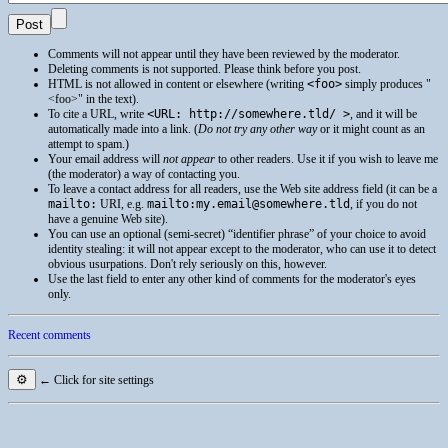
Comments will not appear until they have been reviewed by the moderator.
Deleting comments is not supported. Please think before you post.
HTML
is not allowed in content or elsewhere (writing
<foo>
simply produces
<foo>
in the text).
To cite a
URL
, write
<URL: http://somewhere.tld/ >
, and it will be
automatically made into a link. (
Do not try any other way
or it might count as an
attempt to spam.)
Your email address will
not appear
to other readers. Use it if you wish to leave me
(the moderator) a way of contacting you.
To leave a contact address for all readers, use the Web site address field (it can be a
mailto:
URI
, e.g.
mailto:my.email@somewhere.tld
, if you do not
have a genuine Web site).
You can use an optional (semi-secret) “identifier phrase” of your choice to avoid
identity stealing: it will not appear except to the moderator, who can use it to detect
obvious usurpations. Don't rely seriously on this, however.
Use the last field to enter any other kind of comments for the moderator's eyes
only.
Recent comments
⚙
← Click for site settings