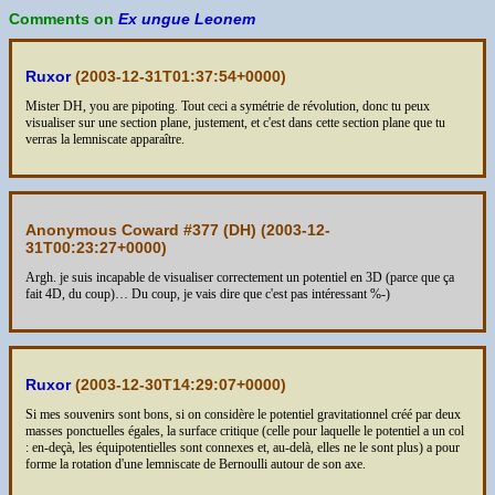
Comments on
Ex ungue Leonem
Ruxor
(
2003-12-31T01:37:54+0000
)
Mister DH, you are pipoting. Tout ceci a symétrie de révolution, donc tu peux
visualiser sur une section plane, justement, et c'est dans cette section plane que tu
verras la lemniscate apparaître.
Anonymous Coward #377 (DH) (
2003-12-
31T00:23:27+0000
)
Argh. je suis incapable de visualiser correctement un potentiel en 3D (parce que ça
fait 4D, du coup)… Du coup, je vais dire que c'est pas intéressant %-)
Ruxor
(
2003-12-30T14:29:07+0000
)
Si mes souvenirs sont bons, si on considère le potentiel gravitationnel créé par deux
masses ponctuelles égales, la surface critique (celle pour laquelle le potentiel a un col
: en-deçà, les équipotentielles sont connexes et, au-delà, elles ne le sont plus) a pour
forme la rotation d'une lemniscate de Bernoulli autour de son axe.